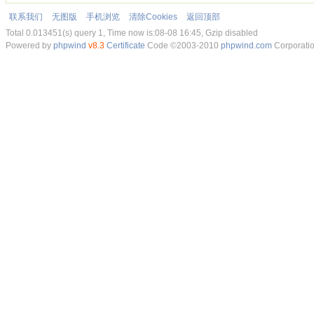
联系我们
无图版
手机浏览
清除Cookies
返回顶部
Total 0.013451(s) query 1, Time now is:08-08 16:45, Gzip disabled
Powered by
phpwind
v8.3
Certificate
Code ©2003-2010
phpwind.com
Corporati