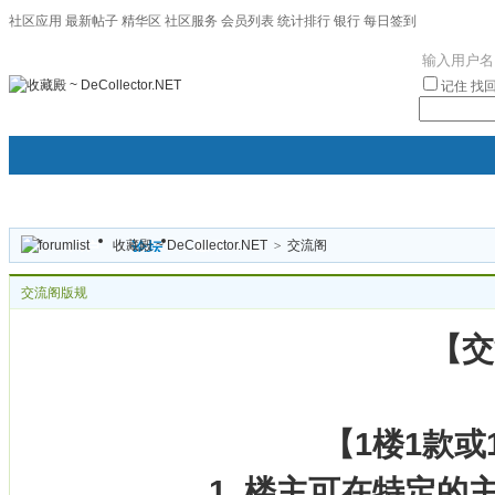
社区应用
最新帖子
精华区
社区服务
会员列表
统计排行
银行
每日签到
|帮助
记住
找
收藏殿 ~ DeCollector.NET
>
交流阁
门户
论坛
圈子
袦褘效
交流阁版规
校
【交
【1楼1款
1. 楼主可在特定的