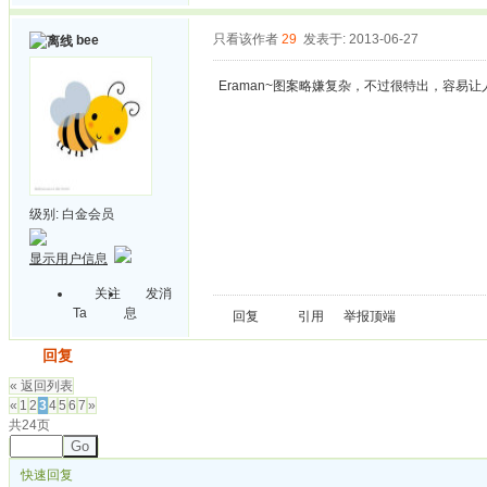
只看该作者
29
发表于: 2013-06-27
bee
Eraman~图案略嫌复杂，不过很特出，容易
级别:
白金会员
显示用户信息
关注
发消
Ta
息
回复
引用
举报
顶端
发帖
回复
« 返回列表
«
1
2
3
4
5
6
7
»
共24页
Go
快速回复