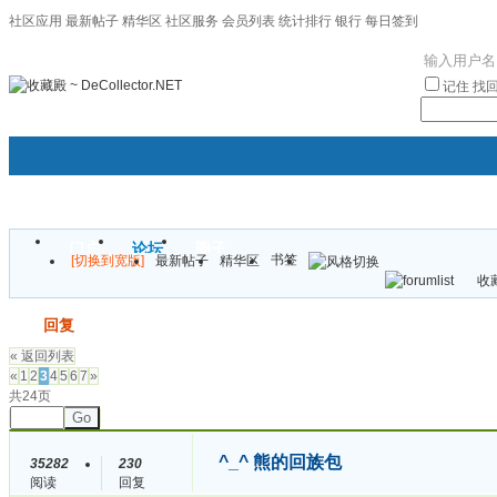
社区应用
最新帖子
精华区
社区服务
会员列表
统计排行
银行
每日签到
|帮助
记住
找
门户
论坛
圈子
书签
[切换到宽版]
最新帖子
精华区
袦褘效
收藏
校
发帖
回复
« 返回列表
«
1
2
3
4
5
6
7
»
共24页
Go
^_^ 熊的回族包
35282
230
阅读
回复