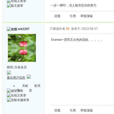
一步一脚印，没人能否定你的努力
回复
引用
举报
顶端
只看该作者
28
发表于: 2013-06-27
mk2297
Eraman~漂亮又出色的花纹。。。。。
级别:
白金会员
显示用户信息
关注
发消
Ta
息
回复
引用
举报
顶端