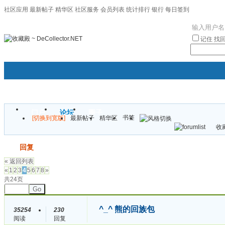
社区应用
最新帖子
精华区
社区服务
会员列表
统计排行
银行
每日签到
|帮助
记住
找
门户
论坛
圈子
书签
[切换到宽版]
最新帖子
精华区
袦褘效
收藏
校
发帖
回复
« 返回列表
«
1
2
3
4
5
6
7
8
»
共24页
Go
^_^ 熊的回族包
35254
230
阅读
回复