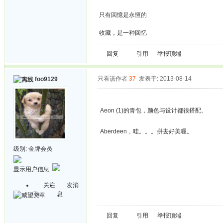
只有回憶是永恆的
收藏，是一种回忆
回复
引用
举报
顶端
只看该作者
37
发表于: 2013-08-14
foo9129
Aeon (1)的青包，颜色与设计都很搭配。
Aberdeen，哇。。。拼去好美喔。
级别:
金牌会员
显示用户信息
关注
发消
Ta
息
回复
引用
举报
顶端