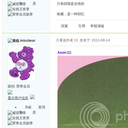
Ta
息
只有回憶是永恆的
收藏，是一种回忆
回复
引用
举报
顶端
只看该作者
33
发表于: 2013-08-14
missbear
Aeon (1)
级别:
荣誉会员
显示用户信息
关注
发消
Ta
息