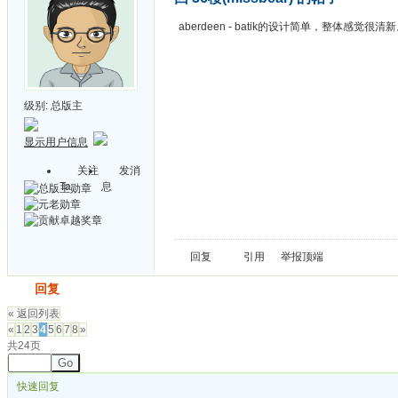
aberdeen - batik的设计简单，整体感觉很清
级别:
总版主
显示用户信息
关注
发消
Ta
息
回复
引用
举报
顶端
发帖
回复
« 返回列表
«
1
2
3
4
5
6
7
8
»
共24页
Go
快速回复