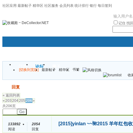
社区应用
最新帖子
精华区
社区服务
会员列表
统计排行
银行
每日签到
|帮助
记住
找
门户
论坛
圈子
书签
[切换到宽版]
最新帖子
精华区
袦褘效
收藏
校
发帖
回复
« 返回列表
«
203
204
205
206
»
共206页
Go
[2015]
yinlan ~~🌺2015 羊年
133892
2054
阅读
回复