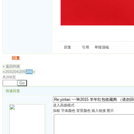
回复
引用
举报
顶端
发帖
回复
« 返回列表
«
203
204
205
206
»
共206页
Go
快速回复
进入高级模式
加粗
字体颜色
背景颜色
插入链接
图片