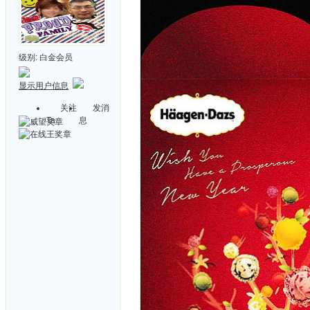
级别:
白金会员
显示用户信息
关注
发消
Ta
息