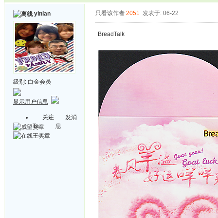
只看该作者
2051
发表于: 06-22
yinlan
BreadTalk
级别:
白金会员
显示用户信息
关注
发消
Ta
息