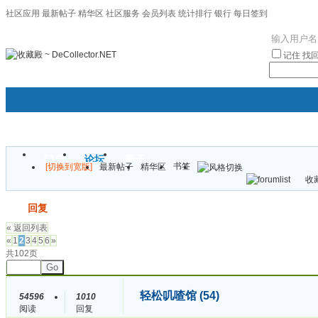
社区应用
最新帖子
精华区
社区服务
会员列表
统计排行
银行
每日签到
|帮助
记住
找
门户
论坛
圈子
书签
[切换到宽版]
最新帖子
精华区
袦褘效
收藏
校
发帖
回复
« 返回列表
«
1
2
3
4
5
6
»
共102页
Go
轻松叽喳馆 (54)
54596
1010
阅读
回复