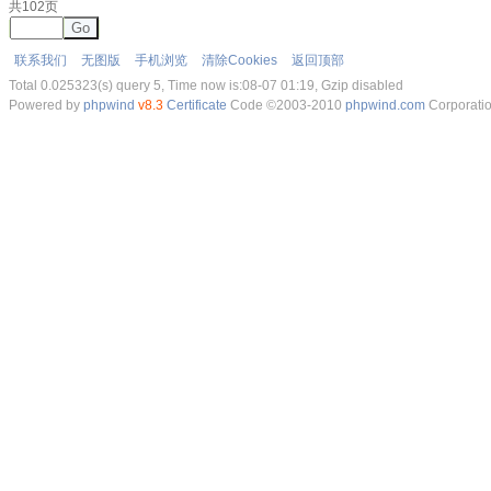
共102页
Go
联系我们
无图版
手机浏览
清除Cookies
返回顶部
Total 0.025323(s) query 5, Time now is:08-07 01:19, Gzip disabled
Powered by
phpwind
v8.3
Certificate
Code ©2003-2010
phpwind.com
Corporati