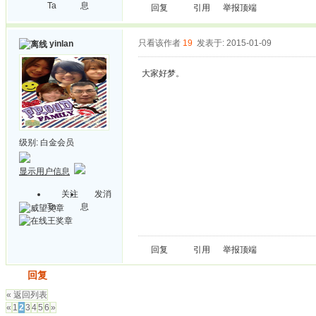
Ta
息
回复
引用
举报
顶端
只看该作者
19
发表于: 2015-01-09
yinlan
大家好梦。
级别:
白金会员
显示用户信息
关注
发消
Ta
息
回复
引用
举报
顶端
发帖
回复
« 返回列表
«
1
2
3
4
5
6
»