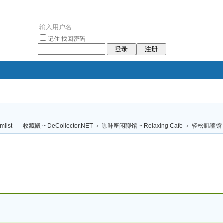
记住
找回密码
登录
注册
袥小袥
袦褘效
褔
袠袠袥眩褦
收藏殿 ~ DeCollector.NET
>
咖啡座闲聊馆 ~ Relaxing Cafe
>
轻松叽喳馆
校