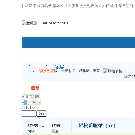
社区应用
最新帖子
精华区
社区服务
会员列表
统计排行
银行
每日签到
|帮助
门户
论坛
圈子
书签
[切换到宽版]
最新帖子
精华区
发帖
回复
« 返回列表
«
1
2
3
4
5
»
共151页
Go
轻松叽喳馆（57）
67955
1508
阅读
回复