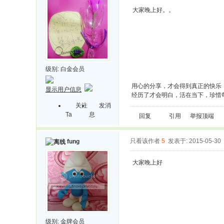
大家晚上好。。
级别:
白金会员
用心的分享，才会得到真正的快乐
显示用户信息
经历了才会明白，活在当下，珍惜
关注
发消
Ta
息
回复
引用
举报
顶端
只看该作者
5
发表于: 2015-05-30
fung
大家晚上好
级别:
金牌会员