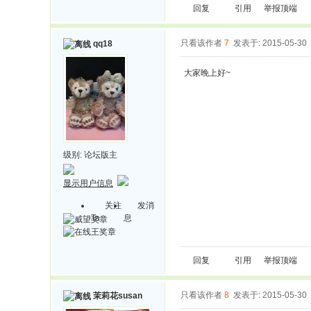
回复
引用
举报
顶端
只看该作者
7
发表于: 2015-05-30
qq18
大家晚上好~
级别:
论坛版主
显示用户信息
关注
发消
Ta
息
回复
引用
举报
顶端
只看该作者
8
发表于: 2015-05-30
茉莉花susan