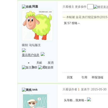
阿嘉
只看楼主
更多操作
— 本帖被 金花 执行锁定操作(2015-0
第 57 馆咯～
级别:
论坛版主
显示用户信息
关注
发消
Ta
息
回复
引用
举报
顶端
只看该作者
1
发表于: 2015-05-30
tmk
头等舱，我来咯～