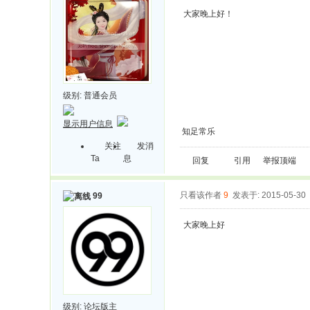
大家晚上好！
级别:
普通会员
显示用户信息
知足常乐
关注
发消
Ta
息
回复
引用
举报
顶端
只看该作者
9
发表于: 2015-05-30
99
大家晚上好
级别:
论坛版主