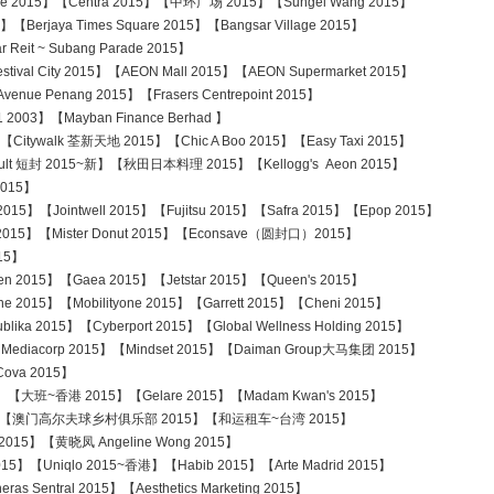
e 2015】【Centra 2015】【中环广场 2015】【Sungei Wang 2015】
Berjaya Times Square 2015】【Bangsar Village 2015】
it ~ Subang Parade 2015】
tival City 2015】【AEON Mall 2015】【AEON Supermarket 2015】
e Penang 2015】【Frasers Centrepoint 2015】
003】【Mayban Finance Berhad 】
【Citywalk 荃新天地 2015】【Chic A Boo 2015】【Easy Taxi 2015】
 短封 2015~新】【秋田日本料理 2015】【Kellogg's Aeon 2015】
015】
5】【Jointwell 2015】【Fujitsu 2015】【Safra 2015】【Epop 2015】
5】【Mister Donut 2015】【Econsave（圆封口）2015】
15】
n 2015】【Gaea 2015】【Jetstar 2015】【Queen's 2015】
15】【Mobilityone 2015】【Garrett 2015】【Cheni 2015】
 2015】【Cyberport 2015】【Global Wellness Holding 2015】
iacorp 2015】【Mindset 2015】【Daiman Group大马集团 2015】
ova 2015】
班~香港 2015】【Gelare 2015】【Madam Kwan's 2015】
澳门高尔夫球乡村俱乐部 2015】【和运租车~台湾 2015】
【黄晓凤 Angeline Wong 2015】
2015】【Uniqlo 2015~香港】【Habib 2015】【Arte Madrid 2015】
 Sentral 2015】【Aesthetics Marketing 2015】