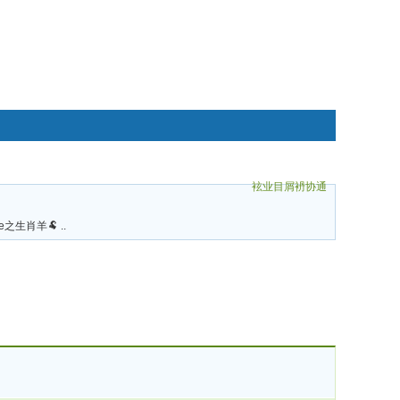
袨业目屑袇协通
碌袗
ee之生肖羊🐏 ..