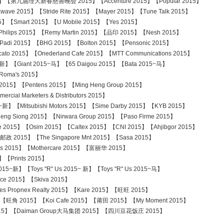
】【第九届理大新春慈善晚会 2015】【Accenture 2015】【Popular 2015】
ve 2015】【Stride Rite 2015】【Mayer 2015】【Tune Talk 2015】
Smart 2015】【U Mobile 2015】【Yes 2015】
Philips 2015】【Remy Martin 2015】【品印 2015】【Nesh 2015】
di 2015】【BHG 2015】【Bolton 2015】【Pensonic 2015】
to 2015】【Onederland Cafe 2015】【MTT Communications 2015】
】【Giant 2015~马】【65 Daigou 2015】【Bata 2015~马】
ma's 2015】
2015】【Pentens 2015】【Ming Heng Group 2015】
l Marketers & Distributors 2015】
~新】【Mitsubishi Motors 2015】【Sime Darby 2015】【KYB 2015】
g Siong 2015】【Nirwara Group 2015】【Paso Firme 2015】
】【Osim 2015】【Caltex 2015】【CNI 2015】【Ahjibgor 2015】
015】【The Singapore Mnt 2015】【Sasa 2015】
 2015】【Mothercare 2015】【富丽华 2015】
【Prints 2015】
015~新】【Toys "R" Us 2015~ 新】【Toys "R" Us 2015~马】
2015】【Skiva 2015】
s Propnex Realty 2015】【Kare 2015】【旺旺 2015】
 2015】【Koi Cafe 2015】【莆田 2015】【My Moment 2015】
5】【Daiman Group大马集团 2015】【四川豆花饭庄 2015】