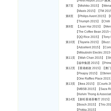
【Perth Airport 2015~澳洲
第7页 【Mishiko 2015】【Wenawa
【Maxis 2015】【TM 2015】【
第8页 【Philips Avent 2015】【
【Triumph 2015】【Chilli Pa
第9页 【Juan Hai 2015】【Merca
【The Coffee Bean 2015~新
【QQ Rice 2015】【Tony Ro
第10页 【Tayaria 2015】【Buzz 
【Adcellent 2015】【Commercia
【Mitsubishi Electric 2015
第11页 【Wah Chan 2015】【Shen
【福华集团 2015】【Prime 2015
第12页 【香港邮政 2015】【澳门邮政 2
【Pixajoy 2015】【Obriens
【One Raffles Place 2015】
第13页 【Ikea 2015】【Courts 2
【MBSB 2015】【Saza Rice 
【Kelvin Thong & Associate
第14页 【新旺香港茶餐厅 2015】【旺角
【Bosch 2015】【Trio 201
【Pokka 2015】