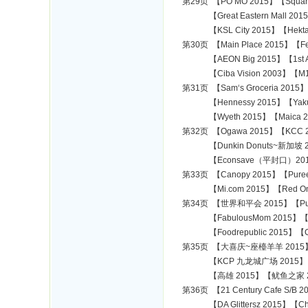
第29页 【PO MO 2015】【Squar
【Great Eastern Mall 2015】【
【KSL City 2015】【Hektar Re
第30页 【Main Place 2015】【Fes
【AEON Big 2015】【1st Avenu
【Ciba Vision 2003】【M1 2
第31页 【Sam‘s Groceria 2015】
【Hennessy 2015】【Yakult
【Wyeth 2015】【Maica 2
第32页 【Ogawa 2015】【KCC 201
【Dunkin Donuts~新加坡 201
【Econsave（平封口）20
第33页 【Canopy 2015】【Puree
【Mi.com 2015】【Red One 20
第34页 【世界和平会 2015】【Publika
【FabulousMom 2015】【Med
【Foodrepublic 2015】【C
第35页 【大喜庆~座檯羊羊 2015】【大
【KCP 九龙城广场 2015】【
【高雄 2015】【鱿鱼之家 2015】
第36页 【21 Century Cafe S/B 
【DA Glittersz 2015】【Cheras