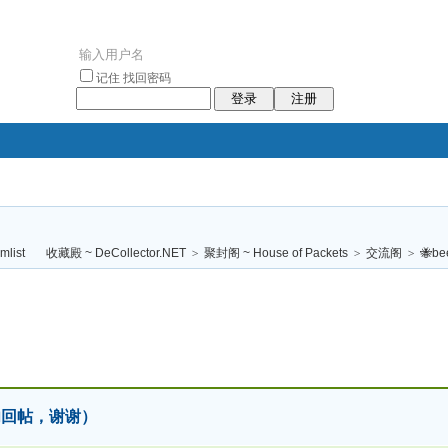
记住
找回密码
登录
注册
袥小袥
袦褘效
褔
袠袠袥眩褦
收藏殿 ~ DeCollector.NET
>
聚封阁 ~ House of Packets
>
交流阁
>
🐝b
校
请勿回帖，谢谢）