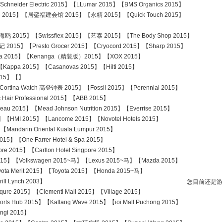
ider Electric 2015】【LLumar 2015】【BMS Organics 2015】
015】【居銮福建会馆 2015】【永精 2015】【Quick Touch 2015】
 海鸥 2015】【Swissflex 2015】【艺泰 2015】【The Body Shop 2015】
】【Presto Grocer 2015】【Cryocord 2015】【Sharp 2015】
ga 2015】【Kenanga（精装版）2015】【XOX 2015】
pa 2015】【Casanovas 2015】【Hilti 2015】
015】【】
Cortina Watch 高登钟表 2015】【Fossil 2015】【Perennial 2015】
ir Professional 2015】【ABB 2015】
au 2015】【Mead Johnson Nutrition 2015】【Everrise 2015】
【HMI 2015】【Lancome 2015】【Novotel Hotels 2015】
ndarin Oriental Kuala Lumpur 2015】
5】【One Farrer Hotel & Spa 2015】
e 2015】【Carlton Hotel Singpore 2015】
2015】【Volkswagen 2015~马】【Lexus 2015~马】【Mazda 2015】
 Merit 2015】【Toyota 2015】【Honda 2015~马】
l Lynch 2003】
您目前还是
re 2015】【Clementi Mall 2015】【Village 2015】
 Hub 2015】【Kallang Wave 2015】【ioi Mall Puchong 2015】
gi 2015】