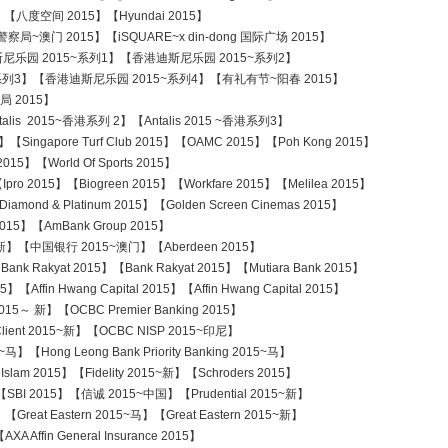
】【八度空间 2015】【Hyundai 2015】
警察局~澳门 2015】【iSQUARE~x din-dong 国际广场 2015】
尼乐园 2015~系列1】【香港迪斯尼乐园 2015~系列2】
】【香港迪斯尼乐园 2015~系列4】【有礼有节~阳春 2015】
2015】
talis 2015~香港系列 2】【Antalis 2015 ~香港系列3】
ngapore Turf Club 2015】【OAMC 2015】【Poh Kong 2015】
5】【World Of Sports 2015】
pro 2015】【Biogreen 2015】【Workfare 2015】【Melilea 2015】
nd & Platinum 2015】【Golden Screen Cinemas 2015】
015】【AmBank Group 2015】
5~新】【中国银行 2015~澳门】【Aberdeen 2015】
Rakyat 2015】【Bank Rakyat 2015】【Mutiara Bank 2015】
Hwang Capital 2015】【Affin Hwang Capital 2015】
2015～ 新】【OCBC Premier Banking 2015】
lient 2015~新】【OCBC NISP 2015~印尼】
Hong Leong Bank Priority Banking 2015~马】
m 2015】【Fidelity 2015~新】【Schroders 2015】
I 2015】【信诚 2015~中国】【Prudential 2015~新】
reat Eastern 2015~马】【Great Eastern 2015~新】
Affin General Insurance 2015】