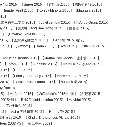
ae Noi 2015】【Super 2015】【许留山 2015】【陈氏药剂行 2015】
 Print 2015】【Konica Minolta 2015】【Magnum 2015】
015】
幸福村工委会 2015】【Bukit Jambul 2015】【Il Colpo Group 2015】
015】【慷美峰 Kang Bee Hong 2015】【聚春堂 2015】
【City-link Express 2015】
15】【圣淘沙名胜世界 2015】【Genting 2015~香港】
15~新】【Yawata】【Dodo 2015】【RAV 2015】【Blue Girl 2015】
le House of Dreams 2015】【Marina Bay Sands（普通版）2015】
Osram 2015】【Sunshine 2015】【Mr Muscle & glade 2015】
5】【Daia 2015】
015】【Family Pharmacy 2015】【Moove Media 2015】
【Nestle Professional 2015】【Nestle雀巢 2015】
Roma's】
015】【Mr Bean 2015】【McDonold‘s 2015~中国】【吉野家 2015】
新】【BNX Delight Holding 2015】【Maybird 2015】
el TV 佳乐台 2015】
2015】【Astro 天映频道 2015】【Happy TV 2015】
5】【Kindly Engterprises Pte Ltd 2015】
rg 2003~新】【金凤香米 2003】