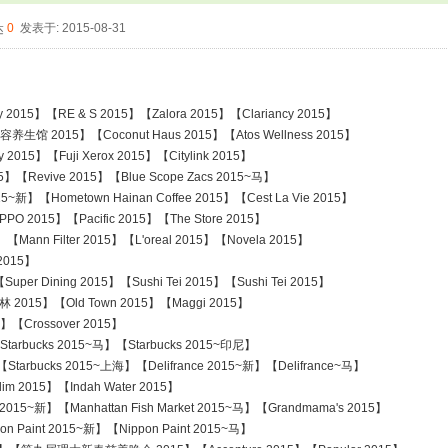
0
发表于: 2015-08-31
015】【RE & S 2015】【Zalora 2015】【Clariancy 2015】
 2015】【Coconut Haus 2015】【Atos Wellness 2015】
015】【Fuji Xerox 2015】【Citylink 2015】
【Revive 2015】【Blue Scope Zacs 2015~马】
新】【Hometown Hainan Coffee 2015】【Cest La Vie 2015】
PO 2015】【Pacific 2015】【The Store 2015】
ilter 2015】【L'oreal 2015】【Novela 2015】
2015】
uper Dining 2015】【Sushi Tei 2015】【Sushi Tei 2015】
015】【Old Town 2015】【Maggi 2015】
rossover 2015】
tarbucks 2015~马】【Starbucks 2015~印尼】
rbucks 2015~上海】【Delifrance 2015~新】【Delifrance~马】
2015】【Indah Water 2015】
 2015~新】【Manhattan Fish Market 2015~马】【Grandmama's 2015】
aint 2015~新】【Nippon Paint 2015~马】