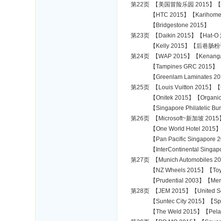
第22页 【美国冒险乐园 2015】【Schne
【HTC 2015】【Karihome 2
【Bridgestone 2015】
第23页 【Daikin 2015】【Hat-O
【Kelly 2015】【后巷肠粉记 2015
第24页 【WAP 2015】【Kenan
【Tampines GRC 2015】【Kap
【Greenlam Laminates 2
第25页 【Louis Vuitton 2015】【
【Onitek 2015】【Organic Ha
【Singapore Philatelic Bure
第26页 【Microsoft~新加坡 2015】
【One World Hotel 2015】【Ma
【Pan Pacific Singapore 201
【InterContinental Singapor
第27页 【Munich Automobiles 
【NZ Wheels 2015】【Toyota
【Prudential 2003】【Merril
第28页 【JEM 2015】【United Squ
【Suntec City 2015】【Sports
【The Weld 2015】【Pelan