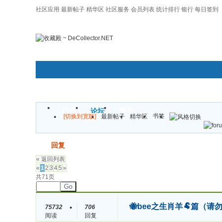
社区应用
最新帖子
精华区
社区服务
会员列表
统计排行
银行
每日签到
|帮助
门户
论坛
圈子
书签
[切换到宽版]
最新帖子
精华区
发帖
回复
« 返回列表
«
1
2
3
4
5
»
共71页
Go
🐝bee之生肖羊🐏篇（
75732
706
阅读
回复