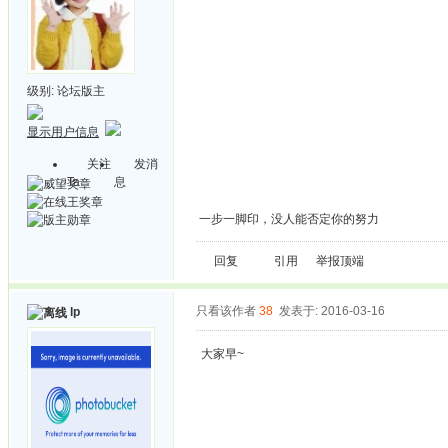
级别:
论坛版主
显示用户信息
关注
发消
Ta
息
一步一脚印，没人能否定你的努力
回复
引用
举报
顶端
只看该作者
38
发表于: 2016-03-16
lp
大家早~