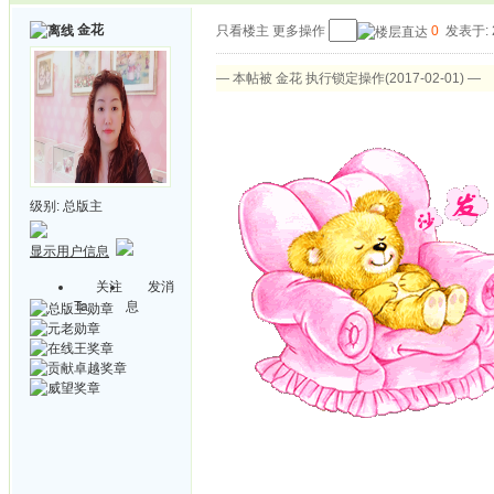
金花
只看楼主
更多操作
0
发表于: 2
— 本帖被 金花 执行锁定操作(2017-02-01) —
级别:
总版主
显示用户信息
关注
发消
Ta
息