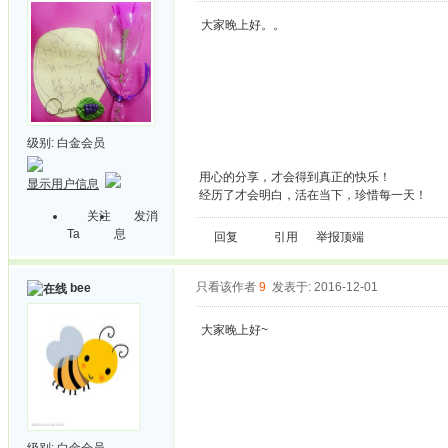
大家晚上好。。
级别:
白金会员
用心的分享，才会得到真正的快乐！
显示用户信息
经历了才会明白，活在当下，珍惜每一天！
关注
发消
Ta
息
回复
引用
举报
顶端
只看该作者
9
发表于: 2016-12-01
bee
大家晚上好~
级别:
白金会员