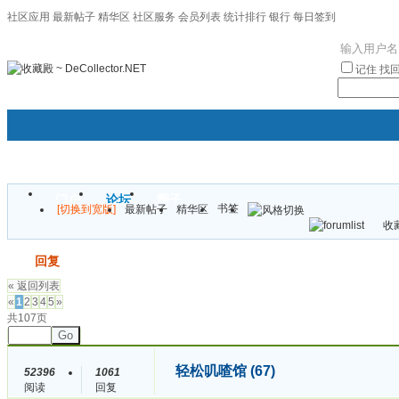
社区应用
最新帖子
精华区
社区服务
会员列表
统计排行
银行
每日签到
|帮助
记住
找
门户
论坛
圈子
书签
[切换到宽版]
最新帖子
精华区
袦褘效
收藏
校
发帖
回复
« 返回列表
«
1
2
3
4
5
»
共107页
Go
轻松叽喳馆 (67)
52396
1061
阅读
回复