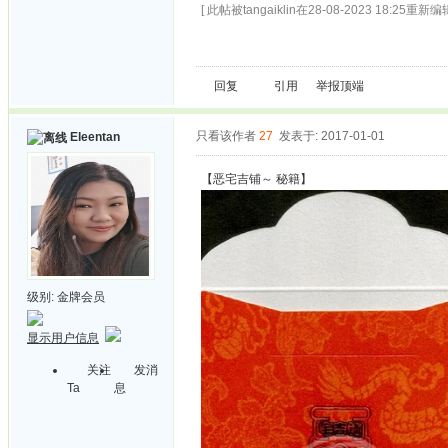
[ 此帖被tangaiklin在28-08-2023 18:25重新编辑
回复
引用
举报
顶端
只看该作者
27
发表于: 2017-01-01
Eleentan
【恶宅吉铺～ 秘籍】
级别:
金牌会员
显示用户信息
关注
发消
Ta
息