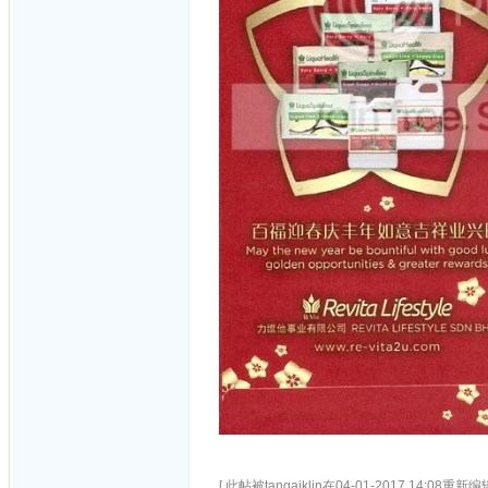
[ 此帖被tangaiklin在04-01-2017 14:08重新编辑