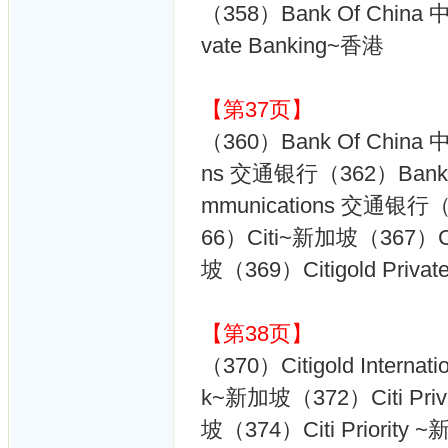
（358）Bank Of China
vate Banking~香港
【第37页】
（360）Bank Of Chin
ns 交通银行（362）Bank O
mmunications 交通银行
66）Citi~新加坡（367）Ci
坡（369）Citigold Privat
【第38页】
（370）Citigold Internat
k~新加坡（372）Citi Priva
坡（374）Citi Priorit