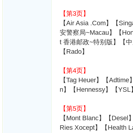
【第3页】
【Air Asia .Com】【Singa
安警察局~Macau】【Hong
t 香港邮政~特别版】【中
【Rado】
【第4页】
【Tag Heuer】【Adtime】【
n】【Hennessy】【YSL】
【第5页】
【Mont Blanc】【Desel
Ries Xocept】【Health