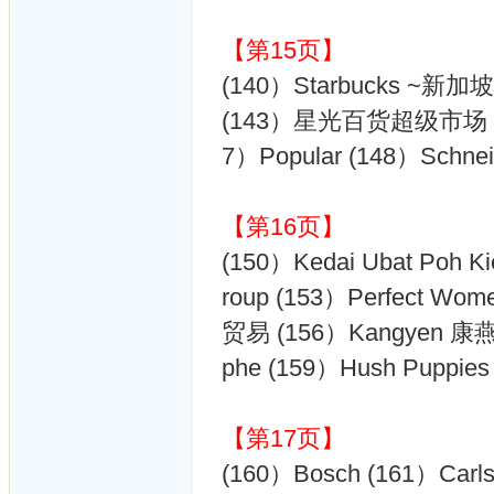
【第15页】
(140）Starbucks 
(143）星光百货超级市场 (144
7）Popular (148）Schnei
【第16页】
(150）Kedai Ubat Poh
roup (153）Perfect Wo
贸易 (156）Kangyen 康燕
phe (159）Hush Puppies 
【第17页】
(160）Bosch (161）Carl