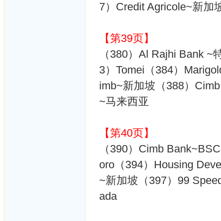
7）Credit Agricole~
【第39页】
（380）Al Rajhi Bank
3）Tomei（384）Marig
imb~新加坡（388）Cimb Pr
~马来西亚
【第40页】
（390）Cimb Bank~BSC
oro（394）Housing Dev
~新加坡（397）99 SpeedMa
ada