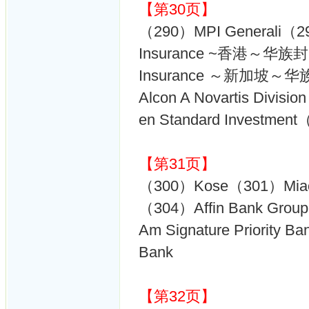
【第30页】
（290）MPI Generali
Insurance ~香港～华族封
Insurance ～新加坡～华
Alcon A Novartis 
en Standard Investme
【第31页】
（300）Kose（301）Miao
（304）Affin Bank Gro
Am Signature Priority
Bank
【第32页】