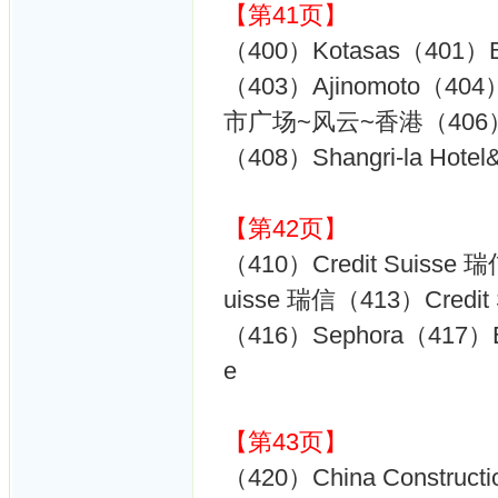
【第41页】
（400）Kotasas（401）Ba
（403）Ajinomoto（404）K
市广场~风云~香港（406）Aeo
（408）Shangri-la Hot
【第42页】
（410）Credit Suisse 
uisse 瑞信（413）Credit
（416）Sephora（417）En
e
【第43页】
（420）China Constr