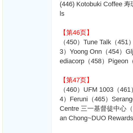
(446) Kotobuki Coffee 
ls
【第46页】
（450）Tune Talk（45
3）Yoong Onn（454）Glj
ediacorp（458）Pigeon（
【第47页】
（460）UFM 1003（461）
4）Feruni（465）Serangoo
Centre 三一基督徒中心（467）
an Chong~DUO Reward