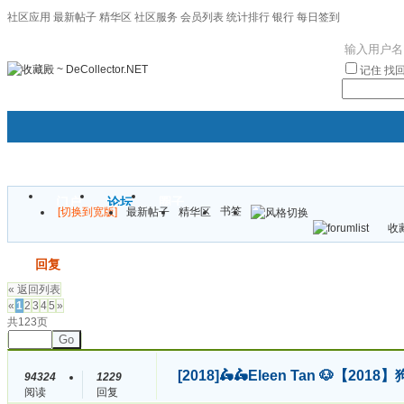
社区应用
最新帖子
精华区
社区服务
会员列表
统计排行
银行
每日签到
|帮助
记住
找
门户
论坛
圈子
书签
[切换到宽版]
最新帖子
精华区
袦褘效
收藏
校
发帖
回复
« 返回列表
«
1
2
3
4
5
»
共123页
Go
[2018]
🛵🛵Eleen Tan 🐶【
94324
1229
阅读
回复