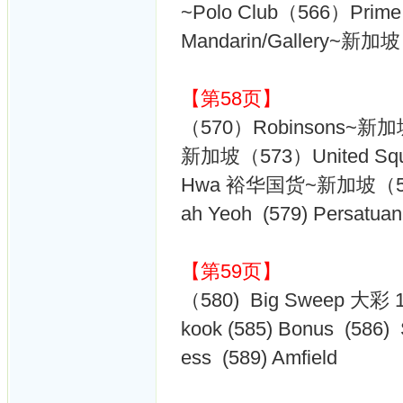
~Polo Club（566）Pri
Mandarin/Gallery~
【第58页】
（570）Robinsons~新加坡
新加坡（573）United S
Hwa 裕华国货~新加坡（576）
ah Yeoh (579) Persatu
【第59页】
（580) Big Sweep 大彩 1 
kook (585) Bonus (586)
ess (589) Amfield