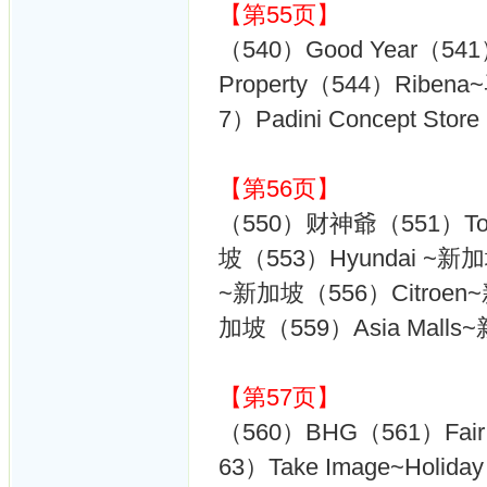
【第55页】
（540）Good Year（541）
Property（544）Riben
7）Padini Concept Stor
【第56页】
（550）财神爺（551）Toyo
坡（553）Hyundai ~新加
~新加坡（556）Citroen
加坡（559）Asia Malls
【第57页】
（560）BHG（561）Fair 
63）Take Image~Holiday