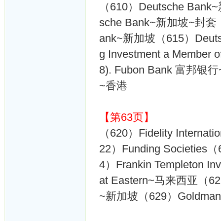
（610）Deutsche Ban
sche Bank~新加坡~封套（
ank~新加坡（615）Deutsc
g Investment a Membe
8). Fubon Bank 富邦银行
~香港
【第63页】
（620）Fidelity Interna
22）Funding Societies
4）Frankin Templeton I
at Eastern~马来西亚（627
~新加坡（629）Goldman S