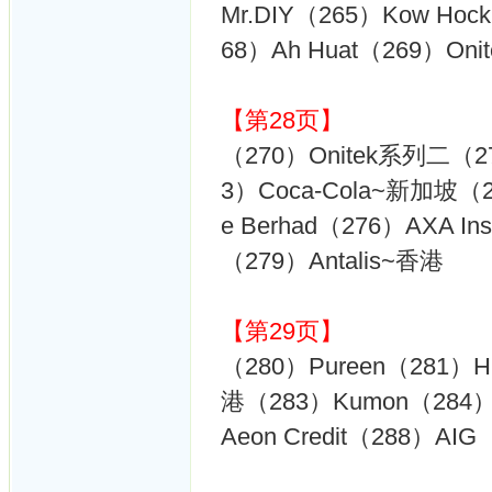
Mr.DIY（265）Kow Ho
68）Ah Huat（269）On
【第28页】
（270）Onitek系列二（27
3）Coca-Cola~新加坡（274）
e Berhad（276）AXA In
（279）Antalis~香港
【第29页】
（280）Pureen（281）Hu
港（283）Kumon（284）C
Aeon Credit（288）A