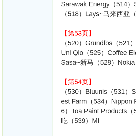
Sarawak Energy（514
（518）Lays~马来西亚（
【第53页】
（520）Grundfos（521）
Uni Qlo（525）Coffee 
Sasa~新马（528）Nokia（
【第54页】
（530）Bluunis（531）
est Farm（534）Nippo
6）Toa Paint Products
吃（539）MI