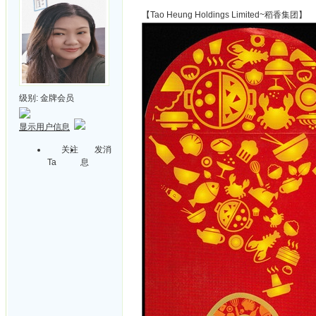
【Tao Heung Holdings Limited~稻香集团】
级别:
金牌会员
显示用户信息
关注
发消
Ta
息