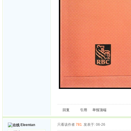
回复
引用
举报
顶端
只看该作者
781
发表于: 06-26
Eleentan