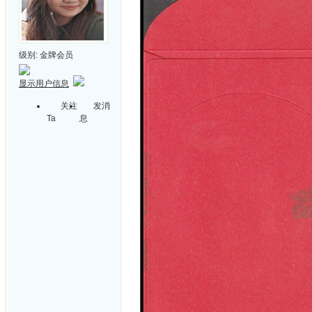
级别:
金牌会员
显示用户信息
关注
发消
Ta
息