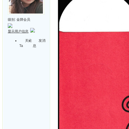
级别:
金牌会员
显示用户信息
关注
发消
Ta
息