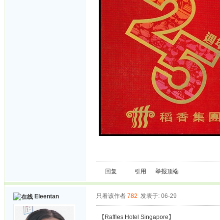
回复
引用
举报
顶端
只看该作者
782
发表于: 06-29
Eleentan
【Raffles Hotel Singapore】