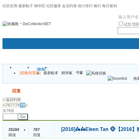
社区应用
最新帖子
精华区
社区服务
会员列表
统计排行
银行
每日签到
|帮助
记住
找
门户
论坛
圈子
书签
[切换到宽版]
最新帖子
精华区
袦褘效
收藏
校
发帖
回复
« 返回列表
«
76
77
78
79
»
共79页
Go
[2016]
🛵🛵Eleen Tan 🐵【
35284
787
阅读
回复