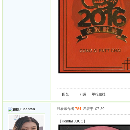
回复
引用
举报
顶端
只看该作者
784
发表于: 07-30
Eleentan
【Komtar JBCC】