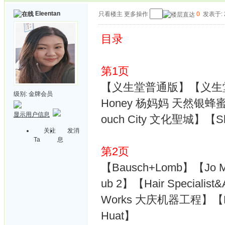
Eleentan
只看楼主
更多操作
0
发表于: 2
目录
第1页
【义生堂普通版】【义生堂精裝版
级别:
金牌会员
Honey 杨妈妈 天然银蜂蜜】
显示用户信息
ouch City 文化聖城】【Sh
关注
发消
Ta
息
第2页
【Bausch+Lomb】【Jo M
ub 2】【Hair Specialis
Works 大庆机器工程】【Bi
Huat】