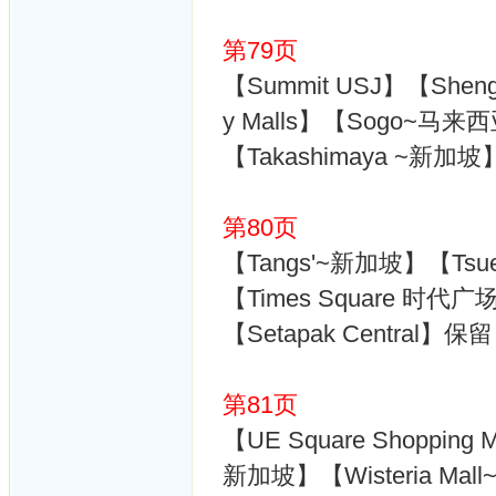
第79页
【Summit USJ】【Shen
y Malls】【Sogo~马来西亚
【Takashimaya ~新加坡
第80页
【Tangs'~新加坡】【Tsu
【Times Square 时代广
【Setapak Central】保
第81页
【UE Square Shopping
新加坡】【Wisteria Ma