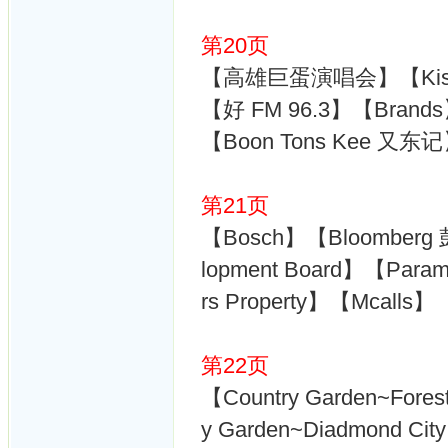
第20页
【高雄巨蛋演唱会】【Kiss92
【好 FM 96.3】【Brand
【Boon Tons Kee 又东
第21页
【Bosch】【Bloomberg 
lopment Board】【Param
rs Property】【Mcalls】
第22页
【Country Garden~Fores
y Garden~Diadmond Cit