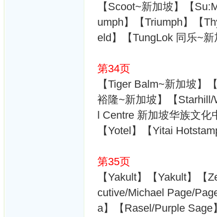
【Scoot~新加坡】【Su:M
umph】【Triumph】【Thy
eld】【TungLok 同乐~
第34页
【Tiger Balm~新加坡】【Un
裕隆~新加坡】【Starhill/Wi
l Centre 新加坡华族
【Yotel】【Yitai Hots
第35页
【Yakult】【Yakult】【
cutive/Michael Page/Pa
a】【Rasel/Purple Sage