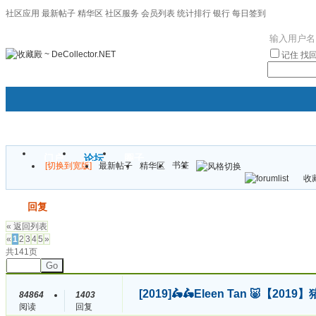
社区应用
最新帖子
精华区
社区服务
会员列表
统计排行
银行
每日签到
|帮助
记住
找
门户
论坛
圈子
书签
[切换到宽版]
最新帖子
精华区
袦褘效
收藏
校
发帖
回复
« 返回列表
«
1
2
3
4
5
»
共141页
Go
[2019]
🛵🛵Eleen Tan 🐷【
84864
1403
阅读
回复