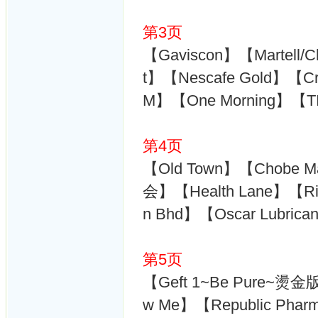
第3页
【Gaviscon】【Martell
t】【Nescafe Gold】【Cra
M】【One Morning】【TIM
第4页
【Old Town】【Chobe M
会】【Health Lane】【Ri
n Bhd】【Oscar Lubric
第5页
【Geft 1~Be Pure~燙金
w Me】【Republic Ph