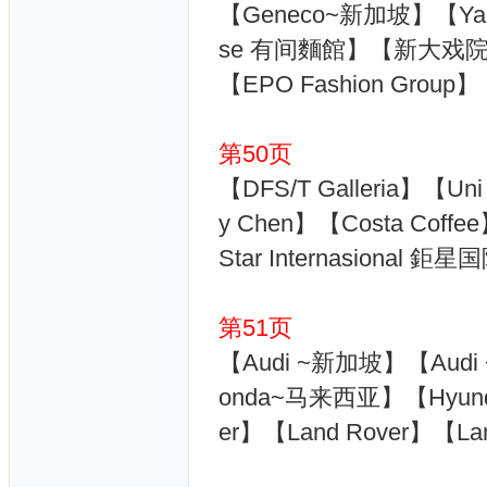
【Geneco~新加坡】【Yam
se 有间麵館】【新大戏院大
【EPO Fashion Grou
第50页
【DFS/T Galleria】【U
y Chen】【Costa Co
Star Internasional 
第51页
【Audi ~新加坡】【Aud
onda~马来西亚】【Hyund
er】【Land Rover】【La