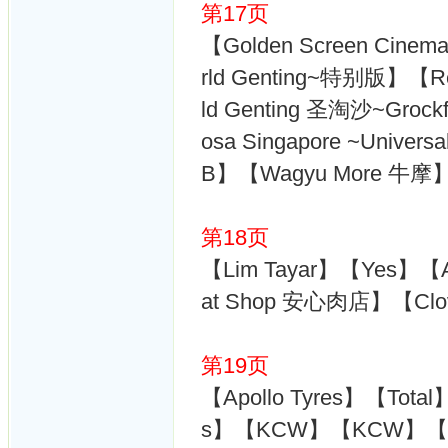
第17页
【Golden Screen Cine
rld Genting~特别版】【R
ld Genting 圣淘沙~Grock
osa Singapore ~Univer
B】【Wagyu More 牛摩】【
第18页
【Lim Tayar】【Yes】【
at Shop 安心肉店】【Clov
第19页
【Apollo Tyres】【Tota
s】【KCW】【KCW】