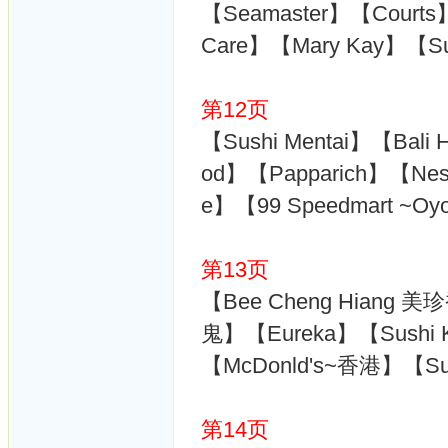
【Seamaster】【Courts】
Care】【Mary Kay】【S
第12页
【Sushi Mentai】【Bali H
od】【Papparich】【Nestl
e】【99 Speedmart ~Oy
第13页
【Bee Cheng Hiang 
鬼】【Eureka】【Sushi
【McDonld's~香港】【Su
第14页