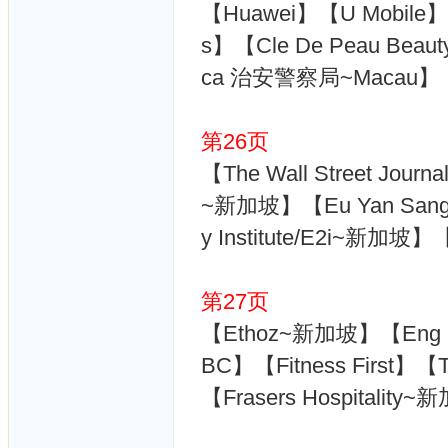
【Huawei】【U Mobile】【
s】【Cle De Peau Beauty
ca 治安警察局~Macau】【DSO
第26页
【The Wall Street Jo
~新加坡】【Eu Yan Sang 
y Institute/E2i~新加
第27页
【Ethoz~新加坡】【Eng 
BC】【Fitness First】【T
【Frasers Hospitalit