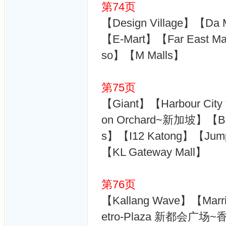
第74页
【Design Village】【D
【E-Mart】【Far East Mal
so】【M Malls】
第75页
【Giant】【Harbour City
on Orchard~新加坡】【Ba
s】【I12 Katong】【Ju
【KL Gateway Mall】
第76页
【Kallang Wave】【Marr
etro-Plaza 新都会广场~香港