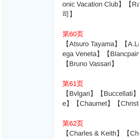
onic Vacation Club】【
司】
第60页
【Atsuro Tayama】【A.
ega Veneta】【Blancp
【Bruno Vassari】
第61页
【Bvlgari】【Buccellati
e】【Chaumet】【Christia
第62页
【Charles & Keith】【