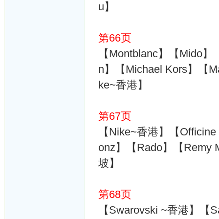
u】
第66页
【Montblanc】【Mido】
n】【Michael Kors】【M
ke~香港】
第67页
【Nike~香港】【Officin
onz】【Rado】【Remy Mar
坡】
第68页
【Swarovski ~香港】【S