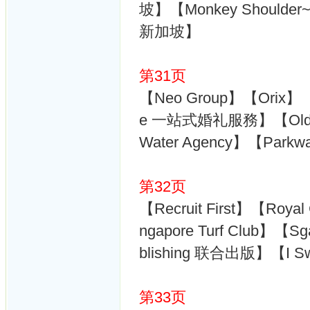
坡】【Monkey Shoulde
新加坡】
第31页
【Neo Group】【Orix】【O
e 一站式婚礼服務】【Old Cha
Water Agency】【Park
第32页
【Recruit First】【Roy
ngapore Turf Club】【S
blishing 联合出版】【I Sw
第33页