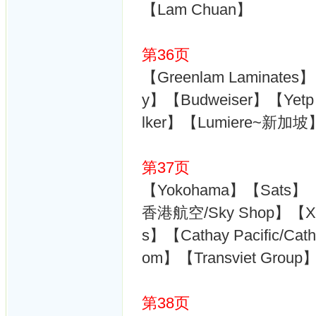
【Lam Chuan】
第36页
【Greenlam Laminates】【
y】【Budweiser】【Yet
lker】【Lumiere~新加
第37页
【Yokohama】【Sats】【3Si
香港航空/Sky Shop】【Xiam
s】【Cathay Pacific/Cath
om】【Transviet Group
第38页