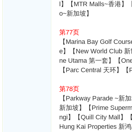
l】【MTR Malls~香港】【M
o~新加坡】
第77页
【Marina Bay Golf Co
e】【New World Cl
ne Utama 第一套】【One
【Parc Central 天环】【P
第78页
【Parkway Parade ~
新加坡】【Prime Super
ngi】【Quill City Ma
Hung Kai Propertie