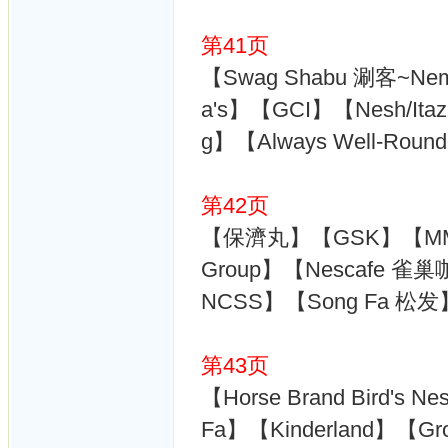
第41页
【Swag Shabu 涮客~
a's】【GCI】【Nesh/Itazz
g】【Always Well-Round
第42页
【保濟丸】【GSK】【MM2】【S
Group】【Nescafe 雀巢咖啡
NCSS】【Song Fa 松发
第43页
【Horse Brand Bird's 
Fa】【Kinderland】【Gr