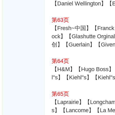
【Daniel Wellington】
第63页
【Fresh~中国】【Franck 
ock】【Glashutte Org
创】【Guerlain】【Given
第64页
【H&M】【Hugo Boss】
l"s】【Kiehl"s】【Kiehl
第65页
【Laprairie】【Longcham
s】【Lancome】【La Me