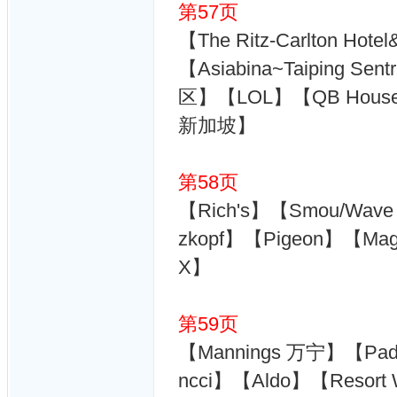
第57页
【The Ritz-Carlton H
【Asiabina~Taiping 
区】【LOL】【QB House】
新加坡】
第58页
【Rich's】【Smou/Wave 
zkopf】【Pigeon】【Magi
X】
第59页
【Mannings 万宁】【Pad
ncci】【Aldo】【Resort W