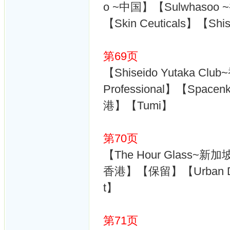
o ~中国】【Sulwhasoo ~
【Skin Ceuticals】【Shi
第69页
【Shiseido Yutaka Cl
Professional】【Spac
港】【Tumi】
第70页
【The Hour Glass~新加
香港】【保留】【Urban D
t】
第71页