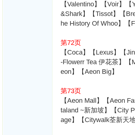
【Valentino】【Voir】【Y
&Shark】【Tissot】【B
he History Of Whoo】【F
第72页
【Coca】【Lexus】【Jin
-Flowerr Tea 伊花茶】
eon】【Aeon Big】
第73页
【Aeon Mall】【Aeon Fa
taland ~新加坡】【City P
age】【Citywalk荃新天地~