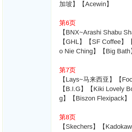
加坡】【Acewin】
第6页
【BNX~Arashi Shabu S
【GHL】【SF Coffee】【Cra
o Nie Ching】【Big B
第7页
【Lays~马来西亚】【Focus 
【B.I.G】【Kiki Lovely 
g】【Biszon Flexipack】
第8页
【Skechers】【Kadokawa