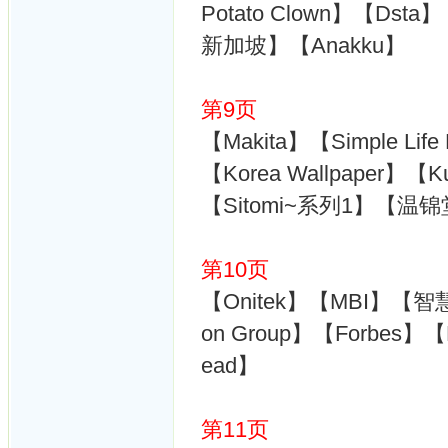
Potato Clown】【Dsta】【
新加坡】【Anakku】
第9页
【Makita】【Simple Life
【Korea Wallpaper】【Ku
【Sitomi~系列1】【
第10页
【Onitek】【MBI】【智慧
on Group】【Forbes】【M
ead】
第11页