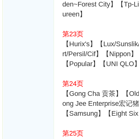
den~Forest City】【T
ureen】
第23页
【Hurix's】【Lux/Sunslik/
rt/Persil/Cif】【Nipp
【Popular】【UNI QLO
第24页
【Gong Cha 贡茶】【Old 
ong Jee Enterpris
【Samsung】【Eight Six 
第25页