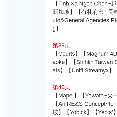
【Tinh Xa Ngoc Chon
新加坡】【有礼有节~長封】【
uto&General Agencies
g】
第39页
【Courts】【Magnum 4D】
aoke】【Shihlin Taiwan 
ets】【Unifi Streamyx
第40页
【Mapei】【Yawata~欠一
【An RE&S Concept~Ic
坡】【Yobick】【Yeo‘s’