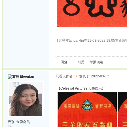
[ 此帖被tangaiklin在11-03-2022 18:05重新编辑
回复
引用
举报
顶端
只看该作者
37
发表于: 2022-03-12
Eleentan
【Celestial Pictures 天映娱乐】
级别:
金牌会员