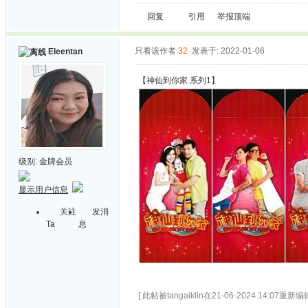
回复
引用
举报
顶端
只看该作者
32
发表于: 2022-01-06
Eleentan
【神仙到你家 系列1】
级别:
金牌会员
显示用户信息
关注
发消
Ta
息
[ 此帖被tangaiklin在21-06-2024 14:07重新编辑