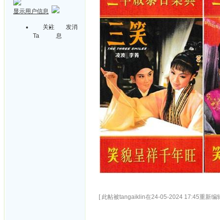
显示用户信息
关注
发消
Ta
息
[ 此帖被tangaiklin在24-05-2024 17:45重新编辑