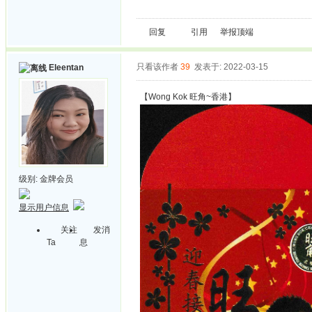
回复
引用
举报
顶端
只看该作者
39
发表于: 2022-03-15
Eleentan
【Wong Kok 旺角~香港】
级别:
金牌会员
显示用户信息
关注
发消
Ta
息