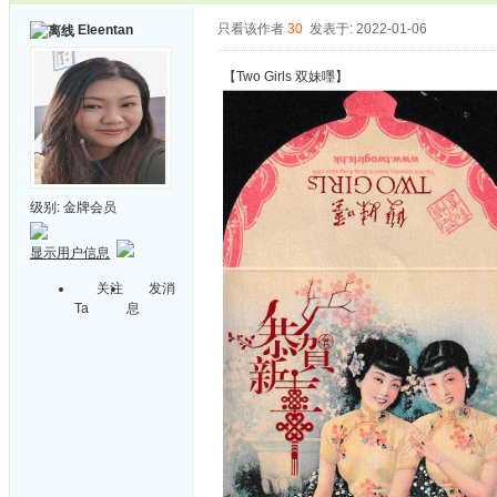
只看该作者
30
发表于: 2022-01-06
Eleentan
【Two Girls 双妹嚜】
级别:
金牌会员
显示用户信息
关注
发消
Ta
息