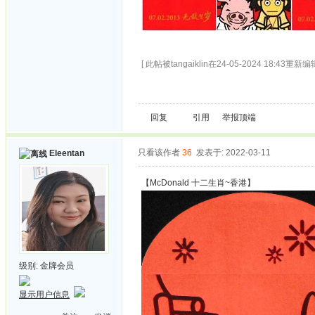
[ 此帖被tangaiklin在24-05-2024 18:43重新编辑
回复
引用
举报
顶端
只看该作者
36
发表于: 2022-03-11
Eleentan
【McDonald 十二生肖~香港】
级别:
金牌会员
显示用户信息