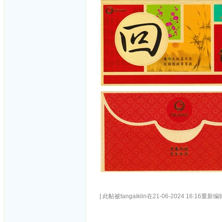
[ 此帖被tangaiklin在21-06-2024 16:16重新编辑