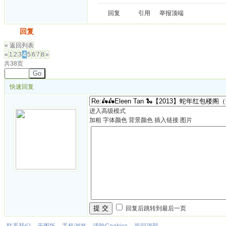
回复
引用
举报
顶端
发帖
回复
« 返回列表
«
1
2
3
4
5
6
7
8
»
共38页
Go
快速回复
进入高级模式
加粗
字体颜色
背景颜色
插入链接
图片
提 交
回复后跳转到最后一页