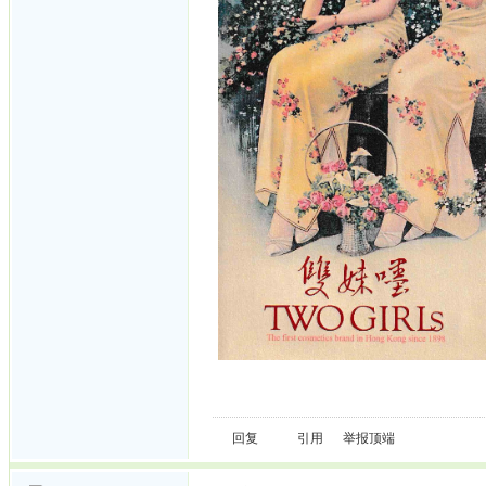
回复
引用
举报
顶端