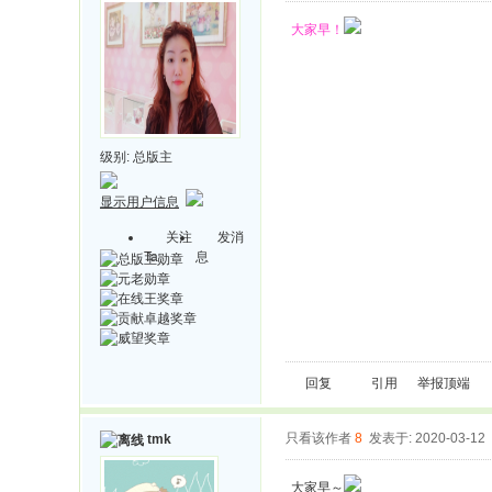
大家早！
级别:
总版主
显示用户信息
关注
发消
Ta
息
回复
引用
举报
顶端
只看该作者
8
发表于: 2020-03-12
tmk
大家早～