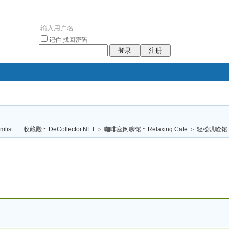
记住
找回密码
登录
注册
袥小袥
袦褘效
褔
袠袠袥眩褦
收藏殿 ~ DeCollector.NET
>
咖啡座闲聊馆 ~ Relaxing Cafe
>
轻松叽喳馆 (
校