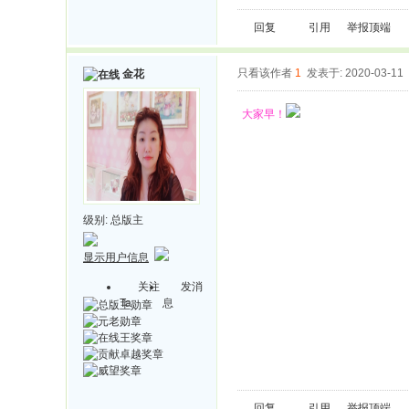
回复
引用
举报
顶端
只看该作者
1
发表于: 2020-03-11
金花
大家早！
级别:
总版主
显示用户信息
关注
发消
Ta
息
回复
引用
举报
顶端