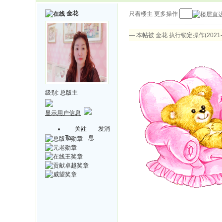
金花
只看楼主
更多操作
— 本帖被 金花 执行锁定操作(2021-0
级别:
总版主
显示用户信息
关注
发消
Ta
息