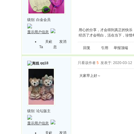
级别:
白金会员
用心的分享，才会得到真正的快乐
显示用户信息
经历了才会明白，活在当下，珍惜
关注
发消
Ta
息
回复
引用
举报
顶端
只看该作者
5
发表于: 2020-03-12
qq18
大家早上好～
级别:
论坛版主
显示用户信息
关注
发消