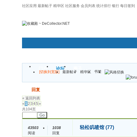
社区应用
最新帖子
精华区
社区服务
会员列表
统计排行
银行
每日签到
|帮助
门户
论坛
圈子
书签
[切换到宽版]
最新帖子
精华区
发帖
回复
« 返回列表
«
1
2
3
4
5
»
共104页
Go
轻松叽喳馆 (77)
43503
1038
阅读
回复