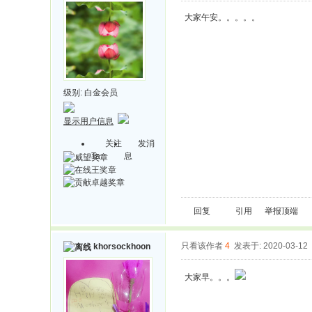
大家午安。。。。。
级别:
白金会员
显示用户信息
关注
发消
Ta
息
回复
引用
举报
顶端
只看该作者
4
发表于: 2020-03-12
khorsockhoon
大家早。。。