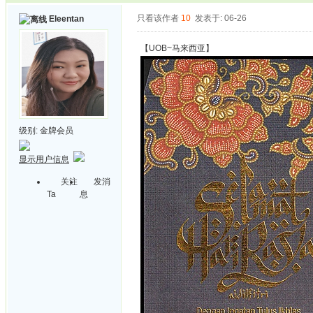
只看该作者
10
发表于: 06-26
Eleentan
【UOB~马来西亚】
级别:
金牌会员
显示用户信息
关注
发消
Ta
息