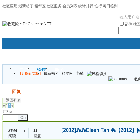
社区应用
最新帖子
精华区
社区服务
会员列表
统计排行
银行
每日签到
|帮助
记住
找
门户
论坛
圈子
书签
[切换到宽版]
最新帖子
精华区
袦褘效
收藏
校
发帖
回复
« 返回列表
«
1
2
»
共2页
Go
[2012]
🛵🛵Eleen Tan 🐲【
3644
11
阅读
回复