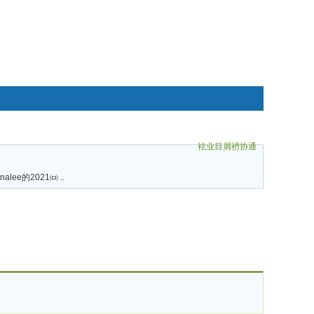
袨业目屑袇协通
碌袗
tnalee的2021㈄ ..