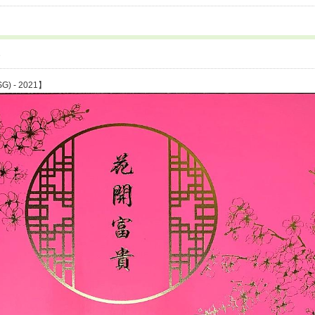
6
SG) - 2021】