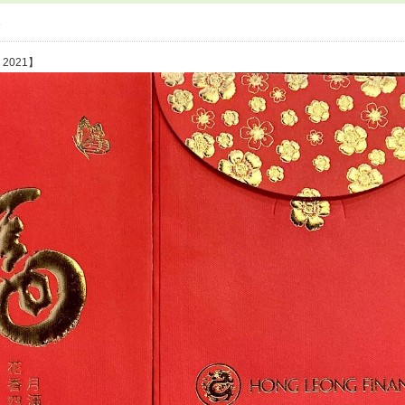
5
- 2021】