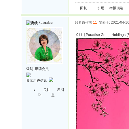
回复
引用
举报
顶端
只看该作者
11
发表于: 2021-04-1
katnalee
011【Paradise Group Holdings (
级别:
银牌会员
显示用户信息
关注
发消
Ta
息