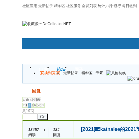
社区应用
最新帖子
精华区
社区服务
会员列表
统计排行
银行
每日签到
|帮助
门户
论坛
圈子
书签
[切换到宽版]
最新帖子
精华区
发帖
回复
« 返回列表
«
1
2
3
4
5
6
»
共19页
Go
[2021]
🎹katnalee的20
13457
184
阅读
回复