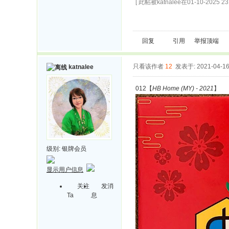
[ 此帖被katnalee在01-10-2025 2
回复
引用
举报
顶端
只看该作者
12
发表于: 2021-04-1
katnalee
012【
HB Home (MY) - 2021
】
级别:
银牌会员
显示用户信息
关注
发消
Ta
息