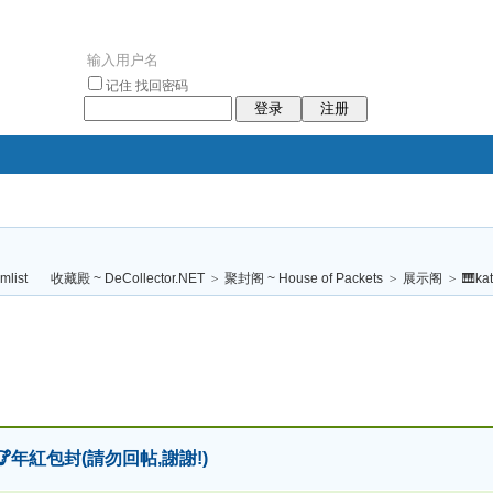
记住
找回密码
登录
注册
袥小袥
袦褘效
褔
袠袠袥眩褦
收藏殿 ~ DeCollector.NET
>
聚封阁 ~ House of Packets
>
展示阁
>
🎹ka
校
21🐮年紅包封(請勿回帖,謝謝!)