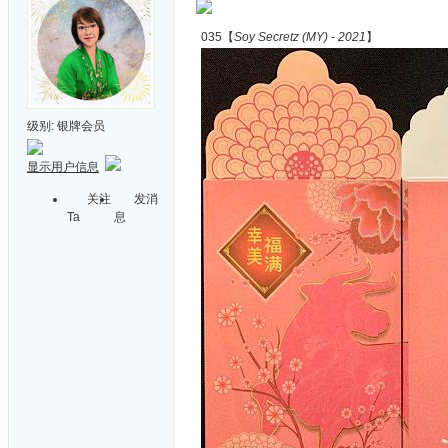
035【
Soy Secretz (MY) - 2021
】
级别:
银牌会员
显示用户信息
关注
发消
Ta
息