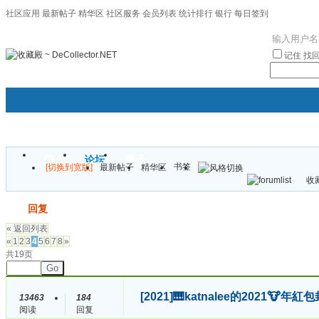
社区应用
最新帖子
精华区
社区服务
会员列表
统计排行
银行
每日签到
|帮助
记住
找
门户
论坛
圈子
书签
[切换到宽版]
最新帖子
精华区
袦褘效
收藏
校
发帖
回复
« 返回列表
«
1
2
3
4
5
6
7
8
»
共19页
Go
[2021]
🎹katnalee的2021🐮年紅
13463
184
阅读
回复