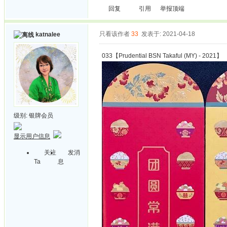
回复
引用
举报
顶端
只看该作者
33
发表于: 2021-04-18
katnalee
033【Prudential BSN Takaful (MY) - 2021】
级别:
银牌会员
显示用户信息
关注
发消
Ta
息