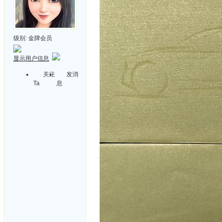
级别:
金牌会员
显示用户信息
关注
发消
Ta
息