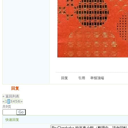
回复
引用
举报
顶端
发帖
回复
« 返回列表
«
1
2
3
4
5
6
»
共9页
Go
快速回复