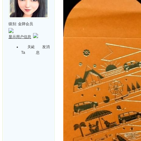
级别:
金牌会员
显示用户信息
关注
发消
Ta
息