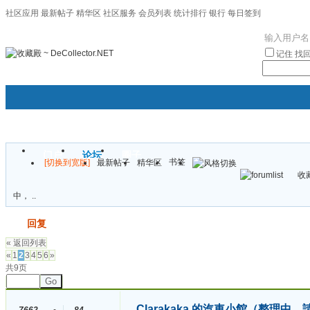
社区应用
最新帖子
精华区
社区服务
会员列表
统计排行
银行
每日签到
|帮助
记住
找
门户
论坛
圈子
书签
[切换到宽版]
最新帖子
精华区
袦褘效
收藏
校
中， ..
发帖
回复
« 返回列表
«
1
2
3
4
5
6
»
共9页
Go
Clarakaka 的汽車小館（整理