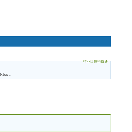
袨业目屑袇协通
碌袗
Jos ..