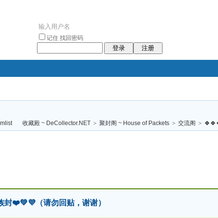
记住
找回密码
登录
注册
袥小袥
袦褘效
褔
袠袠袥眩褦
收藏殿 ~ DeCollector.NET
>
聚封阁 ~ House of Packets
>
交流阁
>
🍀🍀
校
～～民族封❤️💚💜（请勿回贴，谢谢）