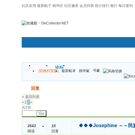
社区应用
最新帖子
精华区
社区服务
会员列表
统计排行
银行
每日签到
|帮助
门户
论坛
圈子
书签
[切换到宽版]
最新帖子
精华区
发帖
回复
« 返回列表
«
1
2
»
共2页
Go
🍀🍀🍀Josephine 
3543
15
阅读
回复