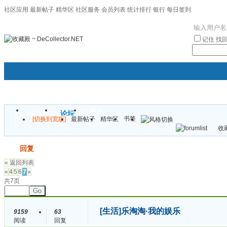
社区应用
最新帖子
精华区
社区服务
会员列表
统计排行
银行
每日签到
|帮助
记住
找
门户
论坛
圈子
书签
[切换到宽版]
最新帖子
精华区
袦褘效
收藏
校
发帖
回复
« 返回列表
«
4
5
6
7
»
共7页
Go
[生活]
乐淘淘·我的娱乐
9159
63
阅读
回复