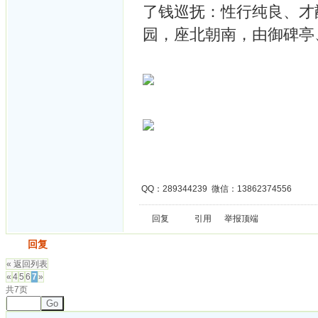
了钱巡抚：性行纯良、才
园，座北朝南，由御碑亭
QQ：289344239 微信：13862374556
回复
引用
举报
顶端
发帖
回复
« 返回列表
«
4
5
6
7
»
共7页
Go