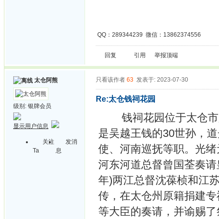
QQ：289344239 微信：13862374556
回复
引用
举报
顶端
只看该作者
63
发表于: 2023-07-30
太仓阿熊
Re:太仓钱祠花园
级别:
银牌会员
钱祠花园位于太仓市人民北
显示用户信息
是吴越王钱的30世孙，道
关注
发消
使、河南巡抚等职。光绪元
Ta
息
河东河道总督曾国荃奏请皇
年)两江总督沈葆桢和江
传，在太仓州原籍捐建专
等大臣的奏请，并谕赐了