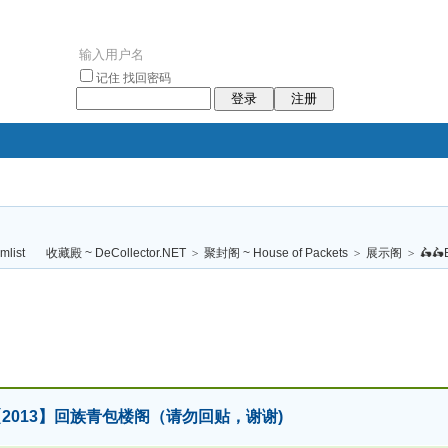
记住
找回密码
登录
注册
袥小袥
袦褘效
褔
袠袠袥眩褦
收藏殿 ~ DeCollector.NET
>
聚封阁 ~ House of Packets
>
展示阁
>
🛵🛵E
校
n 🐍【2013】回族青包楼阁（请勿回贴，谢谢)