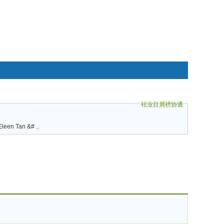
袨业目屑袇协通
碌袗
leen Tan &# ..