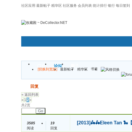
社区应用
最新帖子
精华区
社区服务
会员列表
统计排行
银行
每日签到
|帮助
门户
论坛
圈子
书签
[切换到宽版]
最新帖子
精华区
发帖
回复
« 返回列表
«
1
2
»
共2页
Go
[2013]
🛵🛵Eleen Ta
3585
19
阅读
回复