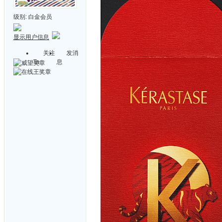
级别:
白金会员
显示用户信息
关注
发消
Ta
息