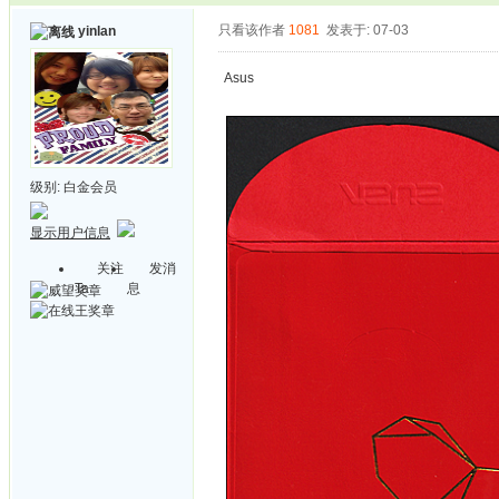
只看该作者
1081
发表于: 07-03
yinlan
Asus
级别:
白金会员
显示用户信息
关注
发消
Ta
息