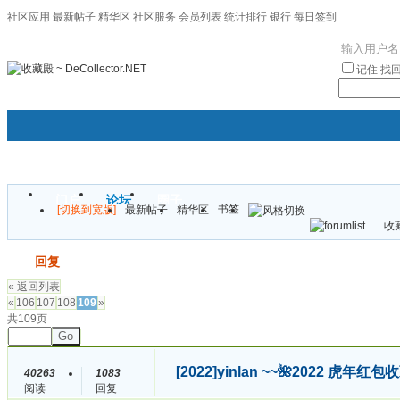
社区应用
最新帖子
精华区
社区服务
会员列表
统计排行
银行
每日签到
|帮助
记住
找
门户
论坛
圈子
书签
[切换到宽版]
最新帖子
精华区
袦褘效
收藏
校
发帖
回复
« 返回列表
«
106
107
108
109
»
共109页
Go
[2022]
yinlan ~~🌺2022 虎
40263
1083
阅读
回复