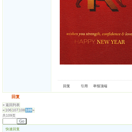
回复
引用
举报
顶端
发帖
回复
« 返回列表
«
106
107
108
109
»
共109页
Go
快速回复