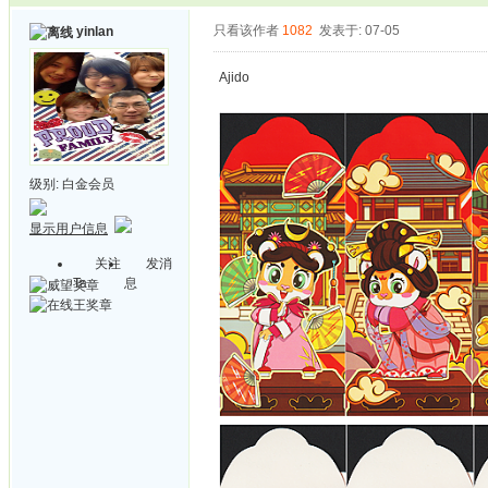
只看该作者
1082
发表于: 07-05
yinlan
Ajido
级别:
白金会员
显示用户信息
关注
发消
Ta
息