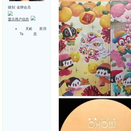
级别:
金牌会员
显示用户信息
关注
发消
Ta
息