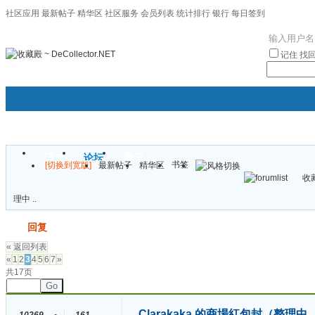
社区应用
最新帖子
精华区
社区服务
会员列表
统计排行
银行
每日签到
|帮助
记住
找
门户
论坛
圈子
书签
[切换到宽版]
最新帖子
精华区
袦褘效
收藏
校
理中 ..
发帖
回复
« 返回列表
«
1
2
3
4
5
6
7
»
共17页
Go
Clarakaka 的商場紅包封（整