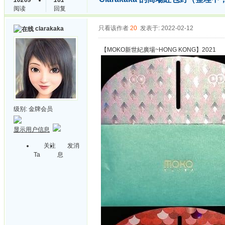
10269
161
阅读
回复
只看该作者
20
发表于: 2022-02-12
clarakaka
【MOKO新世紀廣場~HONG KONG】2021
级别:
金牌会员
显示用户信息
关注
发消
Ta
息