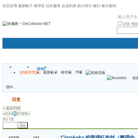
社区应用
最新帖子
精华区
社区服务
会员列表
统计排行
银行
每日签到
|帮助
记住
找
门户
论坛
圈子
书签
[切换到宽版]
最新帖子
精华区
袦褘效
收藏
校
理中 ..
发帖
回复
« 返回列表
«
2
3
4
5
6
7
8
9
»
共17页
Go
Clarakaka 的商場紅包封（整