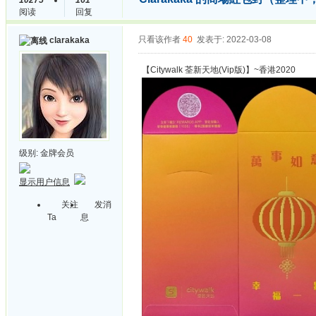
10275
161
阅读
回复
只看该作者
40
发表于: 2022-03-08
clarakaka
【Citywalk 荃新天地(Vip版)】~香港2020
级别:
金牌会员
显示用户信息
关注
发消
Ta
息