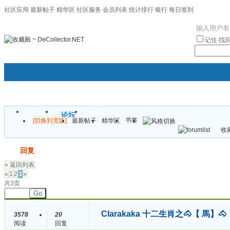
社区应用
最新帖子
精华区
社区服务
会员列表
统计排行
银行
每日签到
|帮助
记住
找
门户
论坛
圈子
书签
[切换到宽版]
最新帖子
精华区
袦褘效
收藏
校
发帖
回复
« 返回列表
«
1
2
3
»
共3页
Go
Clarakaka 十二生肖之🐴【 馬】
3578
20
阅读
回复