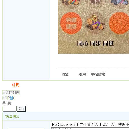
回复
引用
举报
顶端
发帖
回复
« 返回列表
«
1
2
3
»
共3页
Go
快速回复