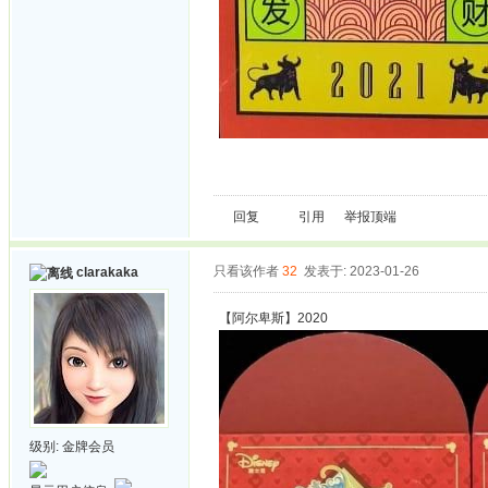
回复
引用
举报
顶端
只看该作者
32
发表于: 2023-01-26
clarakaka
【阿尔卑斯】2020
级别:
金牌会员