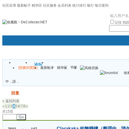
社区应用
最新帖子
精华区
社区服务
会员列表
统计排行
银行
每日签到
|帮助
记住
找
门户
论坛
圈子
书签
[切换到宽版]
最新帖子
精华区
袦褘效
收藏
校
中，請 ..
发帖
回复
« 返回列表
«
1
2
3
4
5
6
7
8
»
共15页
Go
Clarakaka 的舞獅樓（整理中，