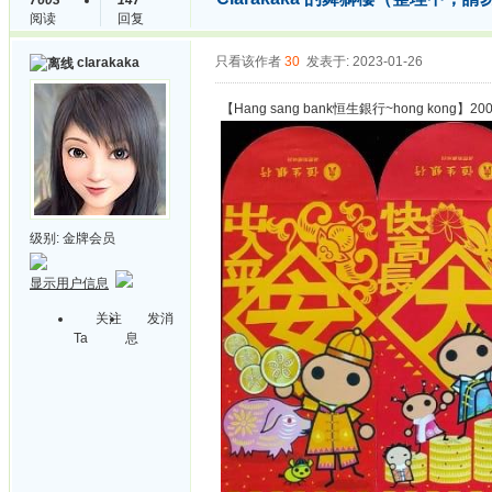
7603
147
阅读
回复
只看该作者
30
发表于: 2023-01-26
clarakaka
【Hang sang bank恒生銀行~hong kong】20
级别:
金牌会员
显示用户信息
关注
发消
Ta
息