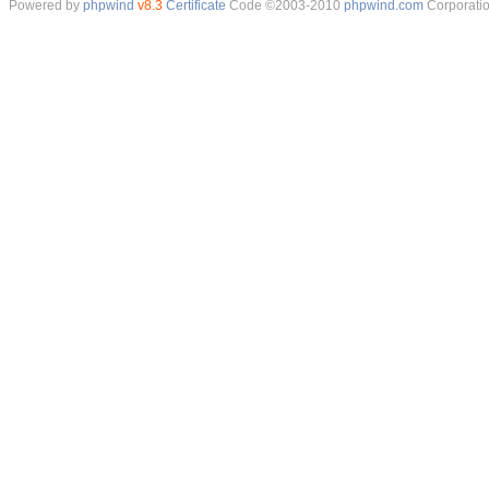
Powered by
phpwind
v8.3
Certificate
Code ©2003-2010
phpwind.com
Corporati