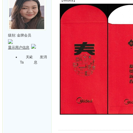
【Midea】
级别:
金牌会员
显示用户信息
关注
发消
Ta
息