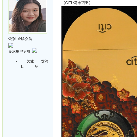
【CITI~马来西亚】
级别:
金牌会员
显示用户信息
关注
发消
Ta
息