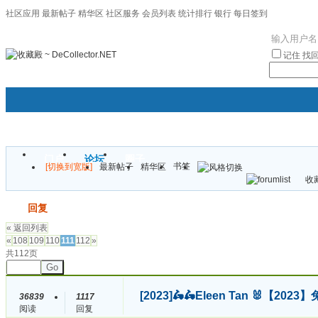
社区应用
最新帖子
精华区
社区服务
会员列表
统计排行
银行
每日签到
|帮助
记住
找
门户
论坛
圈子
书签
[切换到宽版]
最新帖子
精华区
袦褘效
收藏
校
发帖
回复
« 返回列表
«
108
109
110
111
112
»
共112页
Go
[2023]
🛵🛵Eleen Tan 🐰【
36839
1117
阅读
回复