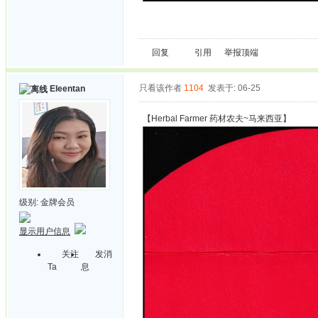
回复
引用
举报
顶端
只看该作者
1104
发表于: 06-25
Eleentan
【Herbal Farmer 药材农夫~马来西亚】
级别:
金牌会员
显示用户信息
关注
发消
Ta
息