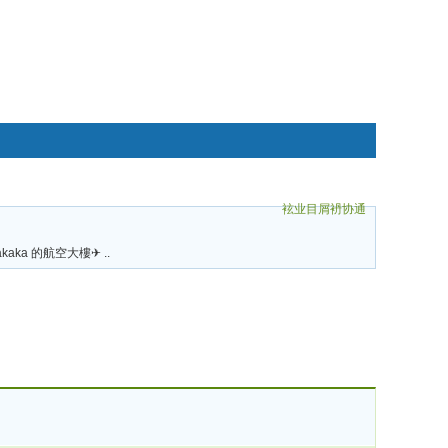
袨业目屑袇协通
碌袗
akaka 的航空大樓✈ ..