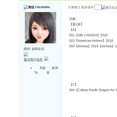
clarakaka
只看楼主
更多操作
目錄：
【第1頁】
【A】
001【AIR CANADA】2020
003【American Airlines】2018
005【AirAsia】2019
【AirAsia】2
级别:
金牌会员
显示用户信息
关注
发消
Ta
息
【C】
004【Cathay Pacific Dragon