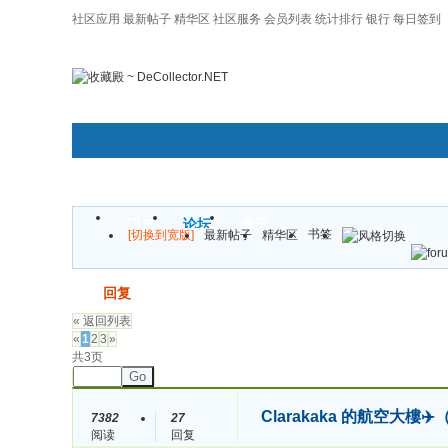
社区应用
最新帖子
精华区
社区服务
会员列表
统计排行
银行
每日签到
|帮助
门户
论坛
圈子
书签
[切换到宽版]
最新帖子
精华区
发帖
回复
« 返回列表
«
1
2
3
»
共3页
Go
Clarakaka 的航空大
7382
27
阅读
回复