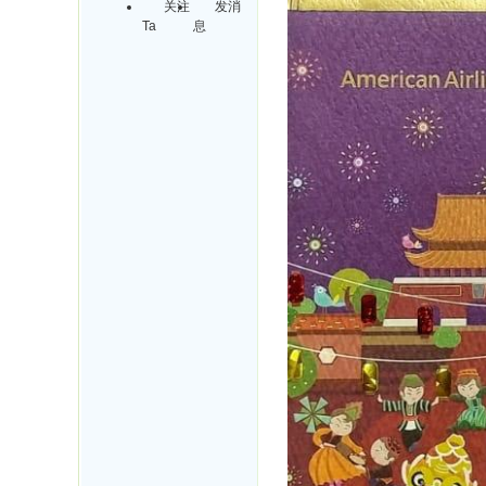
关注
发消
Ta
息