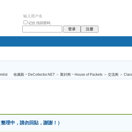
记住
找回密码
登录
注册
袥小袥
袦褘效
褔
袠袠袥眩褦
收藏殿 ~ DeCollector.NET
>
聚封阁 ~ House of Packets
>
交流阁
>
Clar
校
樓✈️（整理中，請勿回貼，謝謝！）