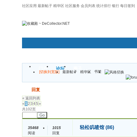
社区应用
最新帖子
精华区
社区服务
会员列表
统计排行
银行
每日签到
|帮助
门户
论坛
圈子
书签
[切换到宽版]
最新帖子
精华区
发帖
回复
« 返回列表
«
1
2
3
4
5
»
共102页
Go
轻松叽喳馆 (86)
35468
1015
阅读
回复