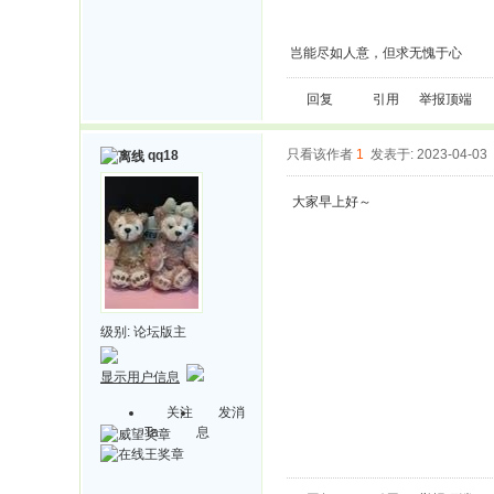
岂能尽如人意，但求无愧于心
回复
引用
举报
顶端
只看该作者
1
发表于: 2023-04-03
qq18
大家早上好～
级别:
论坛版主
显示用户信息
关注
发消
Ta
息