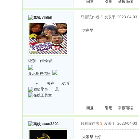
回复
引用
举报
顶端
只看该作者
2
发表于: 2023-04-03
yinlan
大家早
级别:
白金会员
显示用户信息
关注
发消
Ta
息
回复
引用
举报
顶端
只看该作者
3
发表于: 2023-04-03
ccue3801
大家早上好