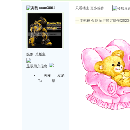
ccue3801
只看楼主
更多操作
— 本帖被 金花 执行锁定操作(2023-0
级别:
总版主
显示用户信息
关注
发消
Ta
息