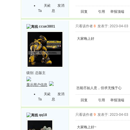
关注
发消
Ta
息
回复
引用
举报
顶端
只看该作者
8
发表于: 2023-04-03
ccue3801
大家晚上好
级别:
总版主
显示用户信息
岂能尽如人意，但求无愧于心
关注
发消
Ta
息
回复
引用
举报
顶端
只看该作者
9
发表于: 2023-04-03
qq18
大家晚上好~