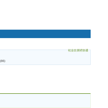
袨业目屑袇协通
碌袗
86)