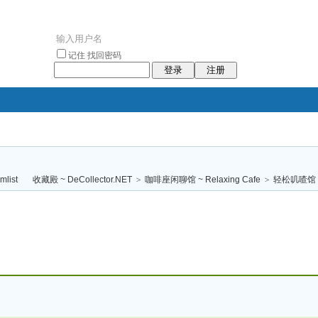
记住
找回密码
登录
注册
袥小袥
袦褘效
褔
袠袠袥眩褦
收藏殿 ~ DeCollector.NET
>
咖啡座闲聊馆 ~ Relaxing Cafe
>
轻松叽喳馆 (
校