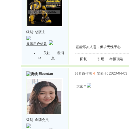
级别:
总版主
显示用户信息
岂能尽如人意，但求无愧于心
关注
发消
Ta
息
回复
引用
举报
顶端
只看该作者
4
发表于: 2023-04-03
Eleentan
大家早
级别:
金牌会员