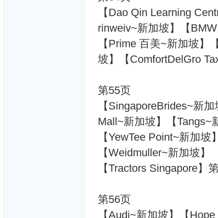
【Dao Qin Learning 
rinweiv~新加坡】【BMW
【Prime 百美~新加坡】【Tak
坡】【ComfortDelGro
第55页
【SingaporeBrides~新加
Mall~新加坡】【Tangs
【YewTee Point~新加坡
【Weidmuller~新加坡】
【Tractors Singapore
第56页
【Audi~新加坡】【Hope S