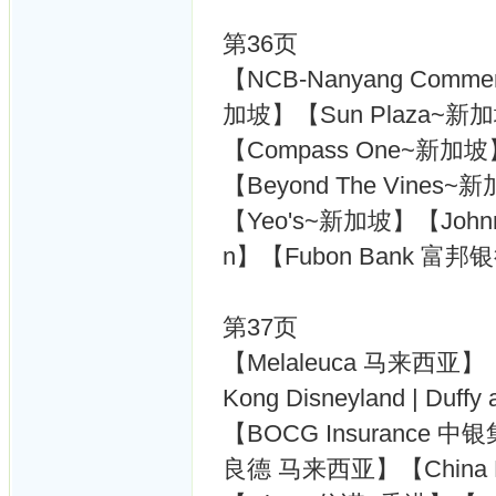
第36页
【NCB-Nanyang Comme
加坡】【Sun Plaza~新
【Compass One~新加坡】
【Beyond The Vines~
【Yeo's~新加坡】【Johnni
n】【Fubon Bank 富
第37页
【Melaleuca 马来西亚】【Ei
Kong Disneyland | Duff
【BOCG Insurance
良德 马来西亚】【China 