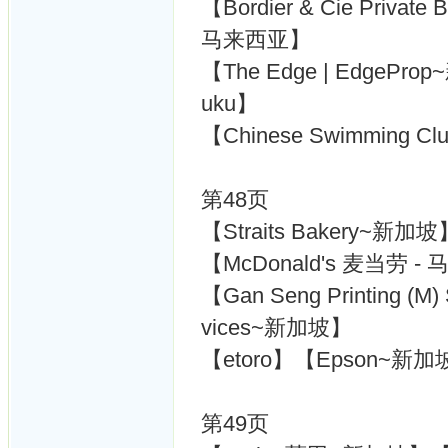
【Bordier & Cie Priv
马来西亚】
【The Edge | EdgePro
uku】
【Chinese Swimming
第48页
【Straits Bakery~新
【McDonald's 麦当劳 
【Gan Seng Printing (M
vices~新加坡】
【etoro】【Epson~新
第49页