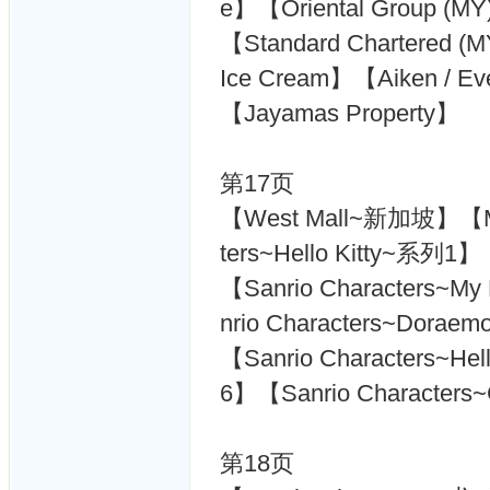
e】【Oriental Group (M
【Standard Chartered (M
Ice Cream】【Aiken / Ev
【Jayamas Property】
第17页
【West Mall~新加坡】【
ters~Hello Kitty~系列1】
【Sanrio Characters~
nrio Characters~Dora
【Sanrio Characters~He
6】【Sanrio Characters
第18页