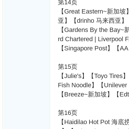
第14页
【Great Eastern~新加
亚】【drinho 马来西亚】
【Gardens By the B
rd Chartered | Liverpo
【Singapore Post】【A
第15页
【Julie's】【Toyo Tire
Fish Noodle】【Unilev
【Breeze~新加坡】【Edtrib
第16页
【Haidilao Hot Pot 海