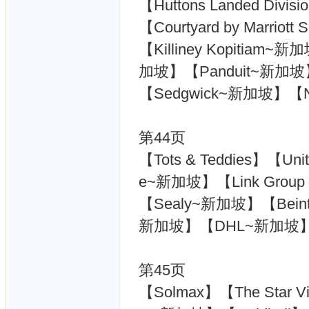
【Huttons Landed Divi
【Courtyard by Marriott
【Killiney Kopitiam
加坡】【Panduit~新加坡
【Sedgwick~新加坡】【N
第44页
【Tots & Teddies】【Unit
e~新加坡】【Link Group |
【Sealy~新加坡】【Beintl
新加坡】【DHL~新加坡
第45页
【Solmax】【The Star 