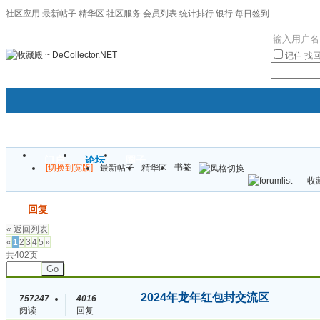
社区应用
最新帖子
精华区
社区服务
会员列表
统计排行
银行
每日签到
|帮助
记住
找
门户
论坛
圈子
书签
[切换到宽版]
最新帖子
精华区
袦褘效
收藏
校
发帖
回复
« 返回列表
«
1
2
3
4
5
»
共402页
Go
2024年龙年红包封交流区
757247
4016
阅读
回复