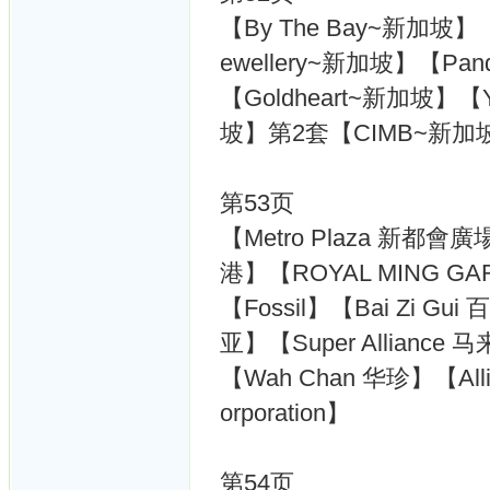
【By The Bay~新加坡】【
ewellery~新加坡】【Pa
【Goldheart~新加坡】【
坡】第2套【CIMB~新加
第53页
【Metro Plaza 新都
港】【ROYAL MING 
【Fossil】【Bai Zi Gu
亚】【Super Alliance
【Wah Chan 华珍】【Allian
orporation】
第54页