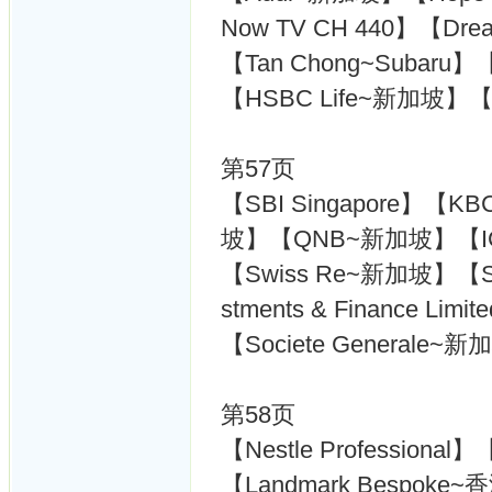
Now TV CH 440】【Dream
【Tan Chong~Subaru
【HSBC Life~新加坡】【CIC
第57页
【SBI Singapore】【K
坡】【QNB~新加坡】【I
【Swiss Re~新加坡】【Swis
stments & Finance Lim
【Societe Generale
第58页
【Nestle Professional
【Landmark Bespoke~