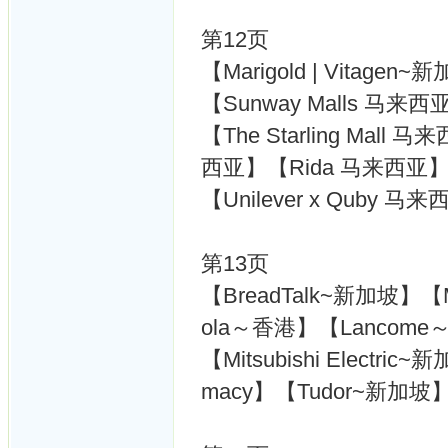
第12页
【Marigold | Vitag
【Sunway Malls 马来西
【The Starling Mall
西亚】【Rida 马来西亚
【Unilever x Quby 
第13页
【BreadTalk~新加坡】【M
ola～香港】【Lancom
【Mitsubishi Electri
macy】【Tudor~新加坡】