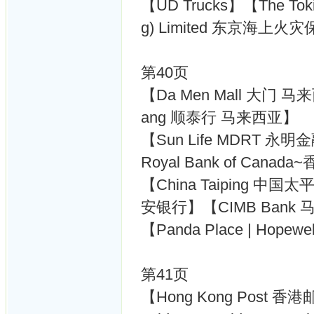
【UD Trucks】【The Tokio 
g) Limited 东京海上
第40页
【Da Men Mall 大门 
ang 顺泰行 马来西亚】
【Sun Life MDRT 永明金
Royal Bank of Canad
【China Taiping 中国太平
安银行】【CIMB Bank
【Panda Place | Hope
第41页
【Hong Kong Post 