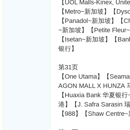
【UOL Malls-Kinex, Uni
【Metro~新加坡】【Dy
【Panadol~新加坡】【Chiwa
~新加坡】【Petite Fle
【Isetan~新加坡】【Bank 
银行】
第31页
【One Utama】【Seama
AGON MALL X HUNZ
【Huaxia Bank 华夏银行
港】【J. Safra Sara
【988】【Shaw Centre~