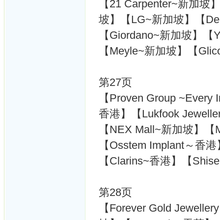
【21 Carpenter~新加坡】
坡】【LG~新加坡】【Deut
【Giordano~新加坡】【Y
【Meyle~新加坡】【Glico | 
第27页
【Proven Group ~Every 
香港】【Lukfook Jewe
【NEX Mall~新加坡】【M
【Osstem Implant～香
【Clarins~香港】【Shis
第28页
【Forever Gold Jewe