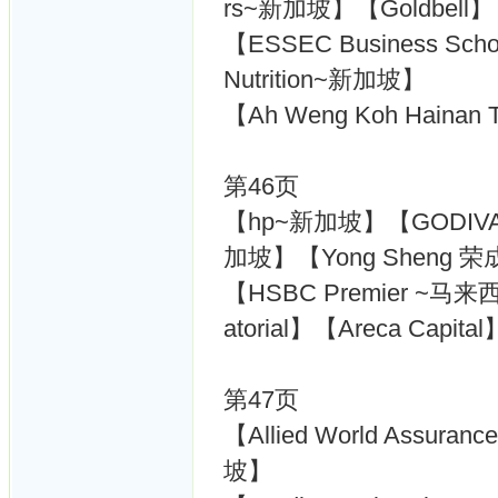
rs~新加坡】【Goldbell】
【ESSEC Business Sch
Nutrition~新加坡】
【Ah Weng Koh Hai
第46页
【hp~新加坡】【GODIVA
加坡】【Yong Sheng 
【HSBC Premier ~马
atorial】【Areca Capital
第47页
【Allied World Ass
坡】