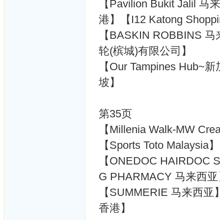
【Pavilion Bukit Ja
港】【I12 Katong Shopp
【BASKIN ROBBINS 
轮(槟城)有限公司】
【Our Tampines Hub
坡】
第35页
【Millenia Walk-MW C
【Sports Toto Malays
【ONEDOC HAIRDOC
G PHARMACY 马来西
【SUMMERIE 马来西亚】【U
香港】