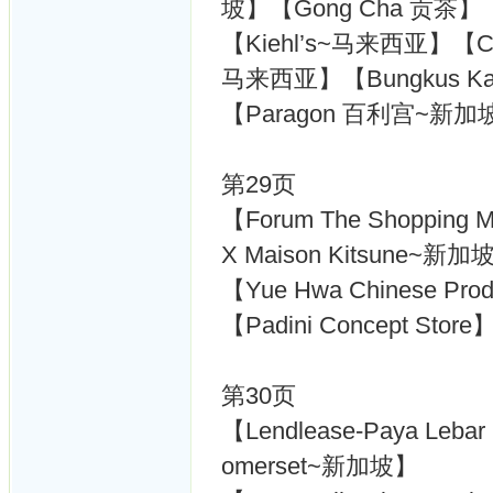
坡】【Gong Cha 贡茶】
【Kiehl’s~马来西亚】【Cha
马来西亚】【Bungkus K
【Paragon 百利宫~新加
第29页
【Forum The Shoppi
X Maison Kitsune~新加
【Yue Hwa Chinese 
【Padini Concept Sto
第30页
【Lendlease-Paya Lebar 
omerset~新加坡】