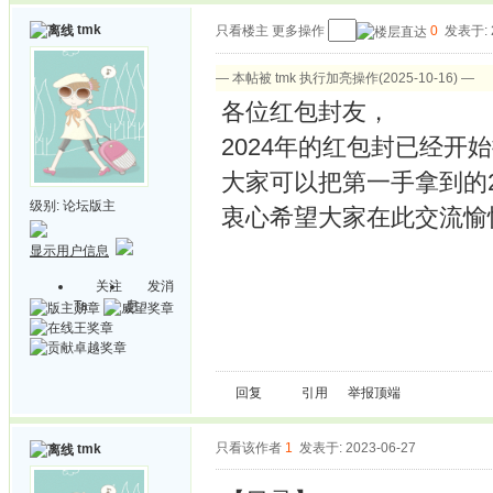
tmk
只看楼主
更多操作
0
发表于: 2
— 本帖被 tmk 执行加亮操作(2025-10-16) —
各位红包封友，
2024年的红包封已经开
大家可以把第一手拿到的2
级别:
论坛版主
衷心希望大家在此交流愉快
显示用户信息
关注
发消
Ta
息
回复
引用
举报
顶端
只看该作者
1
发表于: 2023-06-27
tmk