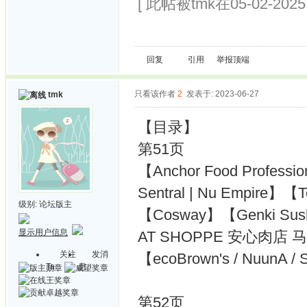
[ 此帖被tmk在05-02-202
回复
引用
举报
顶端
只看该作者
2
发表于: 2023-06-27
tmk
【目录】
第51页
【Anchor Food Profes
Sentral | Nu Empire】【
级别:
论坛版主
【Cosway】【Genki Su
显示用户信息
AT SHOPPE 安心肉店
关注
发消
【ecoBrown's / NuunA
Ta
息
第52页