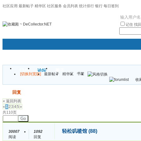
社区应用
最新帖子
精华区
社区服务
会员列表
统计排行
银行
每日签到
|帮助
记住
找
门户
论坛
圈子
书签
[切换到宽版]
最新帖子
精华区
袦褘效
收藏
校
发帖
回复
« 返回列表
«
1
2
3
4
5
»
共110页
Go
轻松叽喳馆 (88)
30007
1092
阅读
回复