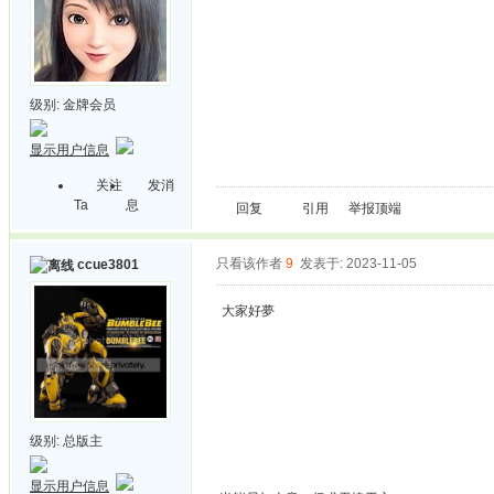
级别:
金牌会员
显示用户信息
关注
发消
Ta
息
回复
引用
举报
顶端
只看该作者
9
发表于: 2023-11-05
ccue3801
大家好夢
级别:
总版主
显示用户信息