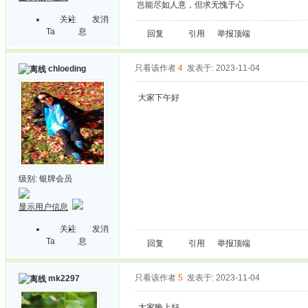
岂能尽如人意，但求无愧于心
关注
发消
Ta
息
回复
引用
举报
顶端
只看该作者
4
发表于: 2023-11-04
chloeding
大家下午好
级别:
银牌会员
显示用户信息
关注
发消
Ta
息
回复
引用
举报
顶端
只看该作者
5
发表于: 2023-11-04
mk2297
大家晚上好。。。。。