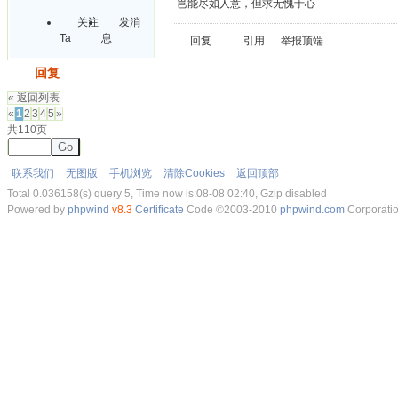
岂能尽如人意，但求无愧于心
关注
发消
Ta
息
回复
引用
举报
顶端
发帖
回复
« 返回列表
«
1
2
3
4
5
»
共110页
Go
联系我们
无图版
手机浏览
清除Cookies
返回顶部
Total 0.036158(s) query 5, Time now is:08-08 02:40, Gzip disabled
Powered by
phpwind
v8.3
Certificate
Code ©2003-2010
phpwind.com
Corporati