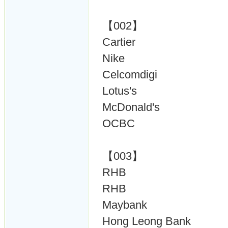
【002】
Cartier
Nike
Celcomdigi
Lotus's
McDonald's
OCBC
【003】
RHB
RHB
Maybank
Hong Leong Bank