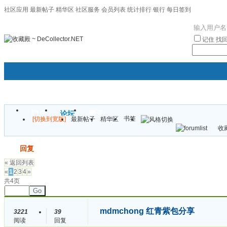
社区应用
最新帖子
精华区
社区服务
会员列表
统计排行
银行
每日签到
|帮助
记住
找
门户
论坛
圈子
书签
[切换到宽版]
最新帖子
精华区
袦褘效
收藏
校
发帖
回复
« 返回列表
«
1
2
3
4
»
共4页
Go
mdmchong 红青紫包分享
3221
39
阅读
回复