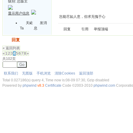
级别:
总版主
显示用户信息
岂能尽如人意，但求无愧于心
关注
发消
Ta
息
回复
引用
举报
顶端
发帖
回复
« 返回列表
«
1
2
3
4
5
6
7
8
»
共102页
Go
联系我们
无图版
手机浏览
清除Cookies
返回顶部
Total 0.027186(s) query 4, Time now is:08-09 07:30, Gzip disabled
Powered by
phpwind
v8.3
Certificate
Code ©2003-2010
phpwind.com
Corporati