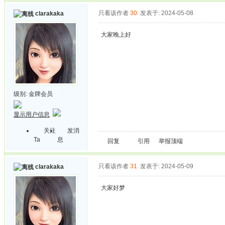
只看该作者
30
发表于: 2024-05-08
clarakaka
大家晚上好
级别:
金牌会员
显示用户信息
关注
发消
Ta
息
回复
引用
举报
顶端
只看该作者
31
发表于: 2024-05-09
clarakaka
大家好梦