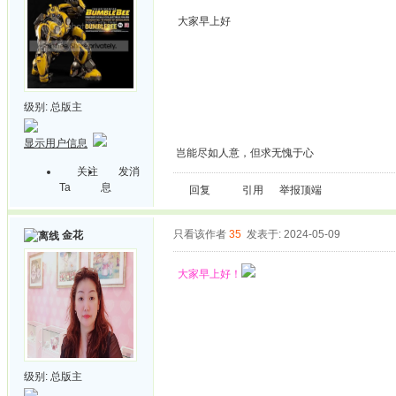
大家早上好
级别:
总版主
显示用户信息
岂能尽如人意，但求无愧于心
关注
发消
Ta
息
回复
引用
举报
顶端
只看该作者
35
发表于: 2024-05-09
金花
大家早上好！
级别:
总版主