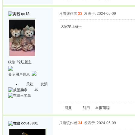
只看该作者
33
发表于: 2024-05-09
qq18
大家早上好～
级别:
论坛版主
显示用户信息
关注
发消
Ta
息
回复
引用
举报
顶端
只看该作者
34
发表于: 2024-05-09
ccue3801