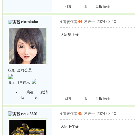
回复
引用
举报
顶端
只看该作者
44
发表于: 2024-08-13
clarakaka
大家早上好
级别:
金牌会员
显示用户信息
关注
发消
Ta
息
回复
引用
举报
顶端
只看该作者
45
发表于: 2024-08-13
ccue3801
大家下午好