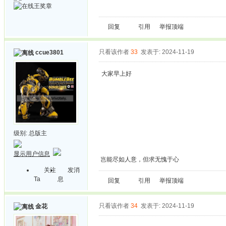
回复
引用
举报
顶端
只看该作者
33
发表于: 2024-11-19
ccue3801
大家早上好
级别:
总版主
显示用户信息
岂能尽如人意，但求无愧于心
关注
发消
Ta
息
回复
引用
举报
顶端
只看该作者
34
发表于: 2024-11-19
金花