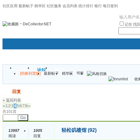
社区应用
最新帖子
精华区
社区服务
会员列表
统计排行
银行
每日签到
|帮助
记住
找
门户
论坛
圈子
书签
[切换到宽版]
最新帖子
精华区
袦褘效
收藏
校
发帖
回复
« 返回列表
«
1
2
3
4
5
6
7
8
»
共101页
Go
轻松叽喳馆 (92)
13997
1005
阅读
回复