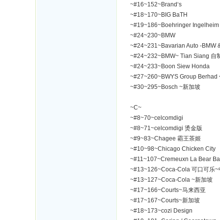
~#16~152~Brand‘s
~#18~170~BIG BaTH
~#19~186~Boehringer Ingelheim
~#24~230~BMW
~#24~231~Bavarian Auto -BMW &
~#24~232~BMW~ Tian Siang 
~#24~233~Boon Siew Honda
~#27~260~BWYS Group Berh
~#30~295~Bosch ~新加坡
~C~
~#8~70~celcomdigi
~#8~71~celcomdigi 烫金版
~#9~83~Chagee 霸王茶姬
~#10~98~Chicago Chicken City
~#11~107~Cremeuxn La Bear Ba
~#13~126~Coca-Cola 可口可乐
~#13~127~Coca-Cola ~新加坡
~#17~166~Courts~马来西亚
~#17~167~Courts~新加坡
~#18~173~cozi Design