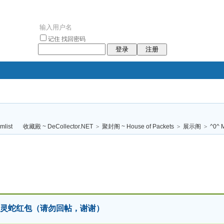
记住
找回密码
登录
注册
袥小袥
袦褘效
褔
袠袠袥眩褦
收藏殿 ~ DeCollector.NET
>
聚封阁 ~ House of Packets
>
展示阁
>
^0^
校
2025 灵蛇红包（请勿回帖，谢谢）