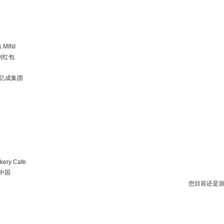
 MINI
自制红包
ad 亿成集团
kery Cafe
~中国
您目前还是