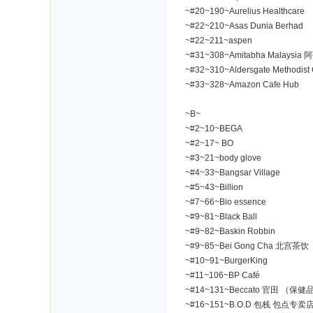
~#20~190~Aurelius Healthcare
~#22~210~Asas Dunia Berhad
~#22~211~aspen
~#31~308~Amitabha Malays
~#32~310~Aldersgate Methodi
~#33~328~Amazon Cafe Hub
~B~
~#2~10~BEGA
~#2~17~ BO
~#3~21~body glove
~#4~33~Bangsar Village
~#5~43~Billion
~#7~66~Bio essence
~#9~81~Black Ball
~#9~82~Baskin Robbin
~#9~85~Bei Gong Cha 北宫茶饮
~#10~91~BurgerKing
~#11~106~BP Café
~#14~131~Beccato 官田 （保健
~#16~151~B.O.D 包栈 包点专卖