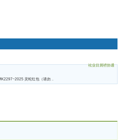
袨业目屑袇协通
碌袗
 MK2297~2025 灵蛇红包（请勿 ..