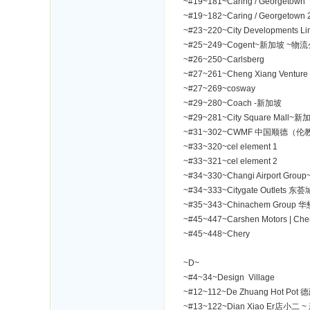
~#19~181~Caring / Georgetown
~#19~182~Caring / Georgetown 
~#23~220~City Developments 
~#25~249~Cogent~新加坡 ~物
~#26~250~Carlsberg
~#27~261~Cheng Xiang Ventu
~#27~269~cosway
~#29~280~Coach -新加坡
~#29~281~City Square Mall~新
~#31~302~CWMF 中国顺德
~#33~320~cel element 1
~#33~321~cel element 2
~#34~330~Changi Airport Gr
~#34~333~Citygate Outlets
~#35~343~Chinachem Grou
~#45~447~Carshen Motors | Che
~#45~448~Chery
~D~
~#4~34~Design Village
~#12~112~De Zhuang Hot Pot
~#13~122~Dian Xiao Er店小二