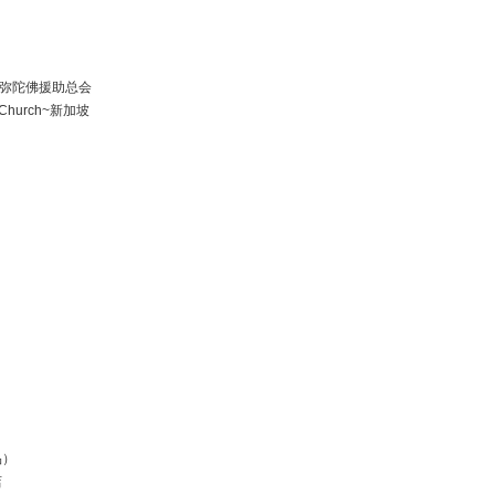
ia 阿弥陀佛援助总会
st Church~新加坡
品）
店