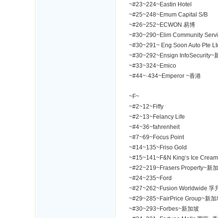
~#23~224~Eastin Hotel
~#25~248~Emum Capital S/B
~#26~252~ECWON 易博
~#30~290~Elim Community 
~#30~291~ Eng Soon Auto Pte
~#30~292~Ensign InfoSecurit
~#33~324~Emico
~#44~·434~Emperor ~香港
~F~
~#2~12~Fiffy
~#2~13~Felancy Life
~#4~36~fahrenheit
~#7~69~Focus Point
~#14~135~Friso Gold
~#15~141~F&N King‘s Ice Cream
~#22~219~Frasers Property~新
~#24~235~Ford
~#27~262~Fusion Worldwide
~#29~285~FairPrice Group~新
~#30~293~Forbes~新加坡