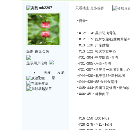
mk2297
只看楼主
更多操作
~目录~
~#12~114~吴方记肉骨茶
~#12~115~姐妹饭馆/姐妹糖水铺
~#13~120~广东姑娘
级别:
白金会员
~#13~122~银火饮食中心
~#31~304~中华邮政~台湾
显示用户信息
~#31~305~乐高~台湾
~#31~307~世界是一本图文集，
关注
发消
~#44~430~北干那那~新村地图
Ta
息
~#44~439~88 金钱金碹行
~#45~444~四川豆花饭店 ~新加坡
~#46~451~棒棒肉干
~#16~150~100 Plus
~#28~278~7-11~ F&N