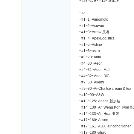
~#28~279~7-11~ 新加坡
~A~
~#1~1~Ajinomoto
~#1~2~Acuvue
~#1~3~Arrow 艾睿
~#1~4~ApexLogistics
~#1~5~Astino
~#1~6~astro
~#3~20~anta
~#4~30~Aeon
~#4~31~Aeon Mall
~#4~32~Aeon BiG
~#7~60~Akemi
~#9~80~Ai-Cha Ice cream & tea
~#10~90~A&W
~#13~125~Anatta 新加坡
~#14~130~Ah Weng Koh 阿
~#14~133~Ah Huat 亚发
~#17~160~Acson
~#17~161~AUX air conditioner
~#19~180~alpro