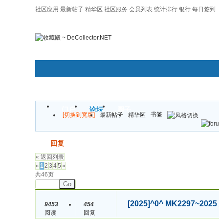
社区应用
最新帖子
精华区
社区服务
会员列表
统计排行
银行
每日签到
|帮助
门户
论坛
圈子
书签
[切换到宽版]
最新帖子
精华区
发帖
回复
« 返回列表
«
1
2
3
4
5
»
共46页
Go
[2025]
^0^ MK2297~
9453
454
阅读
回复