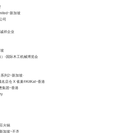
2
Limited~新加坡
流公司
re 诚祥企业
加坡
（伦教）-国际木工机械博览会
oup~系列2~新加坡·
 东荟城名店仓 X 雀巢®KitKat~香港
p 华懋集团~香港
ry
 德莊火锅
 ~ 新加坡~不齐