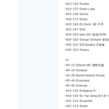
~#13~124~Dunkin
~#14~137~Dutch Lady
~#15~140~drinho
~#18~173~Dulux
~#20~193~Dr Doris ~新~不齐
~#25~247~DHL
~#26~253~dmc GO~兔/鼠/羊/鸡
~#29~282~Design Orchard~新
~#33~322~DZI Destiny 天珠缘
~#33~323~Downy
~E~
~#3~22~Etrend S/B -潮牌衣服
~#3~23~Exhaust
~#3~28~Epink Fashion House
~#5~44~Econsave
~#5~45~Everrise
~#14~134~Enfagrow A+
~#16~153~Eu Yan Seng 余仁
~#22~212~Ecoworld
~#22~213~Exsim