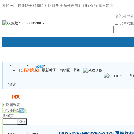
社区应用
最新帖子
精华区
社区服务
会员列表
统计排行
银行
每日签到
|帮助
记住
找
门户
论坛
圈子
书签
[切换到宽版]
最新帖子
精华区
袦褘效
收藏
校
（请勿 ..
发帖
回复
« 返回列表
«
43
44
45
46
»
共46页
Go
[2025]
^0^ MK2297~2025 灵