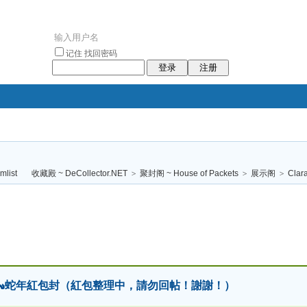
记住
找回密码
登录
注册
袥小袥
袦褘效
褔
袠袠袥眩褦
收藏殿 ~ DeCollector.NET
>
聚封阁 ~ House of Packets
>
展示阁
>
Clar
校
2025🐍蛇年紅包封（紅包整理中，請勿回帖！謝謝！）