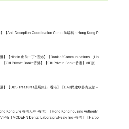
-Deception Coordination Centre防騙易～Hong Kong P
Nissin 出前一丁~香港】【Bank of Communications （Ho
i Private Bank~香港】【Citi Private Bank~香港】VIP版
】【DBS Treasures星展銀行~香港】【DAB民建联葵青支部～
ng Life 香港人寿~香港】【Hong Kong housing Authority
【MODERN Dental Laboratory/Peak/Trio~香港】【Harbo