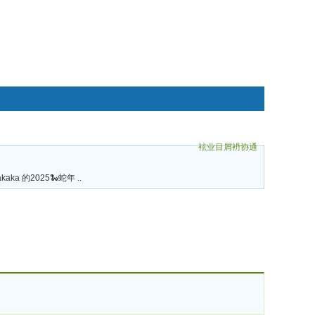
袨业目屑袇协通
碌袗
akaka 的2025🐍蛇年 ..