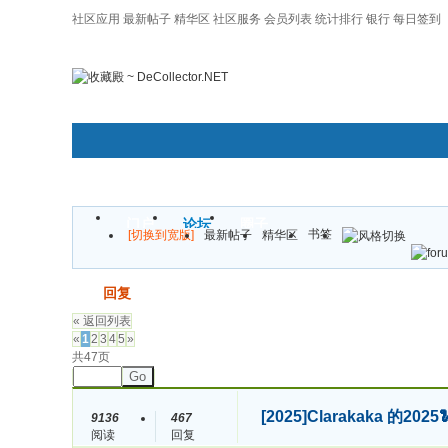
社区应用
最新帖子
精华区
社区服务
会员列表
统计排行
银行
每日签到
|帮助
门户
论坛
圈子
书签
[切换到宽版]
最新帖子
精华区
发帖
回复
« 返回列表
«
1
2
3
4
5
»
共47页
Go
[2025]
Clarakaka 的
9136
467
阅读
回复