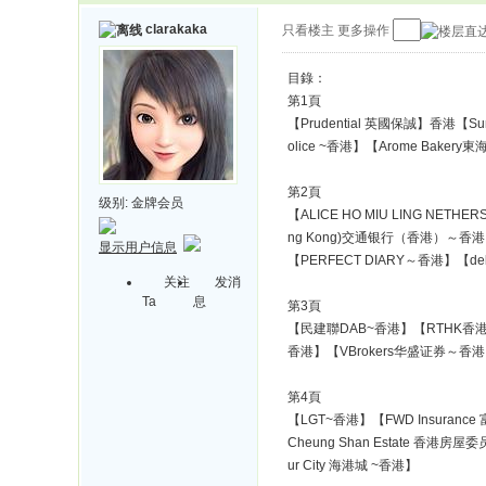
clarakaka
只看楼主
更多操作
目錄：
第1頁
【Prudential 英國保誠】香港【Sun
olice ~香港】【Arome Baker
第2頁
级别:
金牌会员
【ALICE HO MIU LING NET
ng Kong)交通银行（香港）～香港】【Luk
显示用户信息
【PERFECT DIARY～香港】【de
关注
发消
Ta
息
第3頁
【民建聯DAB~香港】【RTHK香港
香港】【VBrokers华盛证券～香
第4頁
【LGT~香港】【FWD Insurance 
Cheung Shan Estate 香港房屋
ur City 海港城 ~香港】