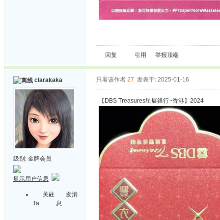
回复
引用
举报
顶端
只看该作者
27
发表于: 2025-01-16
clarakaka
【DBS Treasures星展銀行~香港】2024
级别:
金牌会员
显示用户信息
关注
发消
Ta
息