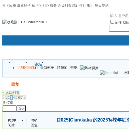
社区应用
最新帖子
精华区
社区服务
会员列表
统计排行
银行
每日签到
|帮助
记住
找
门户
论坛
圈子
书签
[切换到宽版]
最新帖子
精华区
袦褘效
收藏
校
发帖
回复
« 返回列表
«
1
2
3
4
5
6
7
»
共47页
Go
[2025]
Clarakaka 的2025
9139
467
阅读
回复