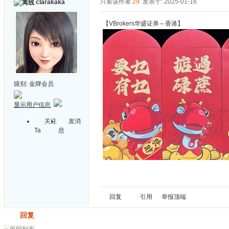
只看该作者
29
发表于: 2025-01-16
clarakaka
【VBrokers华盛证券～香港】
级别:
金牌会员
显示用户信息
关注
发消
Ta
息
回复
引用
举报
顶端
发帖
回复