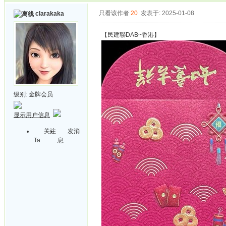
只看该作者
20
发表于: 2025-01-08
clarakaka
【民建聯DAB~香港】
级别:
金牌会员
显示用户信息
关注
发消
Ta
息