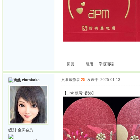
回复
引用
举报
顶端
只看该作者
25
发表于: 2025-01-13
clarakaka
【Link 领展~香港】
级别:
金牌会员