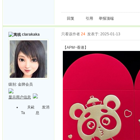
回复
引用
举报
顶端
只看该作者
24
发表于: 2025-01-13
clarakaka
【APM~香港】
级别:
金牌会员
显示用户信息
关注
发消
Ta
息