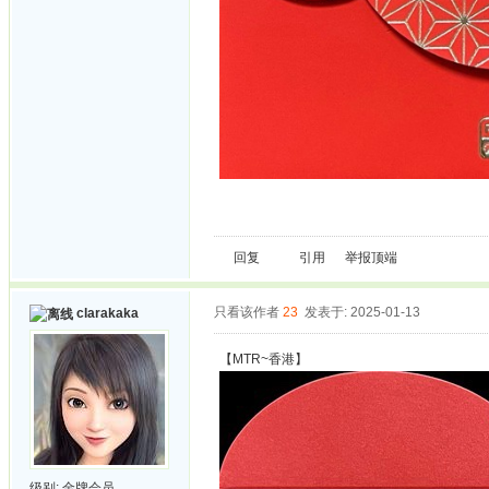
回复
引用
举报
顶端
只看该作者
23
发表于: 2025-01-13
clarakaka
【MTR~香港】
级别:
金牌会员