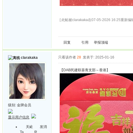
[ 此帖被clarakaka在07-05-2026 16:25重新编辑
回复
引用
举报
顶端
只看该作者
28
发表于: 2025-01-16
clarakaka
【DAB民建联葵青支部～香港】
级别:
金牌会员
显示用户信息
关注
发消
Ta
息