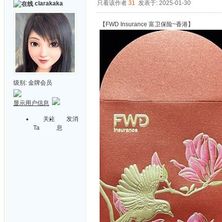
只看该作者
31
发表于: 2025-01-30
clarakaka
【FWD Insurance 富卫保险~香港】
级别:
金牌会员
显示用户信息
关注
发消
Ta
息