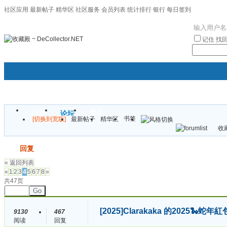
社区应用
最新帖子
精华区
社区服务
会员列表
统计排行
银行
每日签到
|帮助
记住
找
门户
论坛
圈子
书签
[切换到宽版]
最新帖子
精华区
袦褘效
收藏
校
发帖
回复
« 返回列表
«
1
2
3
4
5
6
7
8
»
共47页
Go
[2025]
Clarakaka 的2025
9130
467
阅读
回复