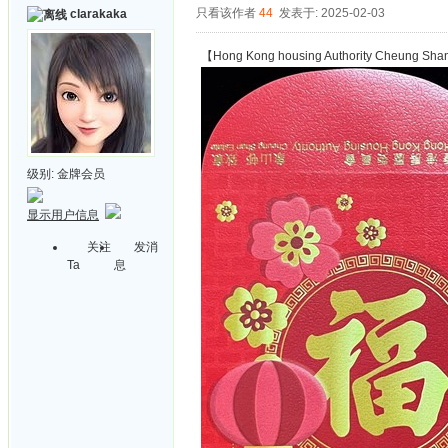
只看该作者
44
发表于: 2025-02-03
clarakaka
【Hong Kong housing Authority Cheun
级别:
金牌会员
显示用户信息
关注
发消
Ta
息