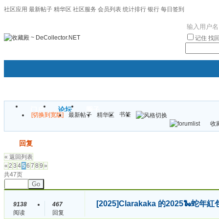
社区应用
最新帖子
精华区
社区服务
会员列表
统计排行
银行
每日签到
|帮助
记住
找
门户
论坛
圈子
书签
[切换到宽版]
最新帖子
精华区
袦褘效
收藏
校
发帖
回复
« 返回列表
«
2
3
4
5
6
7
8
9
»
共47页
Go
[2025]
Clarakaka 的2025
9138
467
阅读
回复