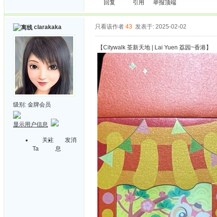
回复
引用
举报
顶端
只看该作者
43
发表于: 2025-02-02
clarakaka
【Citywalk 荃新天地 | Lai Yuen 荔园~香港】
级别:
金牌会员
显示用户信息
关注
发消
Ta
息