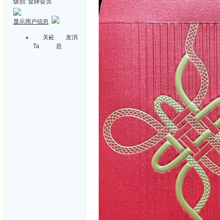
级别:
金牌会员
显示用户信息
关注
发消
Ta
息