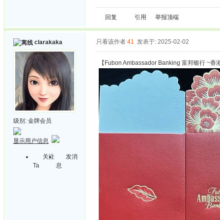
回复
引用
举报
顶端
只看该作者
41
发表于: 2025-02-02
clarakaka
【Fubon Ambassador Banking 富邦银行 ~
级别:
金牌会员
显示用户信息
关注
发消
Ta
息