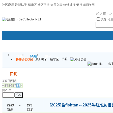
社区应用
最新帖子
精华区
社区服务
会员列表
统计排行
银行
每日签到
|帮助
记住
找
门户
论坛
圈子
书签
[切换到宽版]
最新帖子
精华区
袦褘效
收藏
校
发帖
回复
« 返回列表
«
25
26
27
28
»
共28页
Go
[2025]
🐳fishtan～2025🐍红包
7283
275
阅读
回复