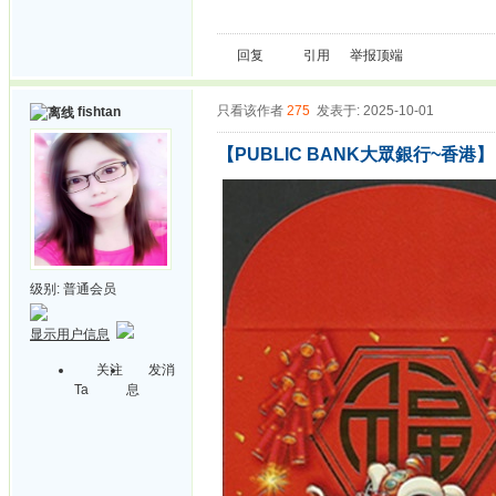
回复
引用
举报
顶端
只看该作者
275
发表于: 2025-10-01
fishtan
【PUBLIC BANK大眾銀行~香港】
级别:
普通会员
显示用户信息
关注
发消
Ta
息