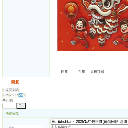
回复
引用
举报
顶端
发帖
回复
« 返回列表
«
25
26
27
28
»
共28页
Go
快速回复
进入高级模式