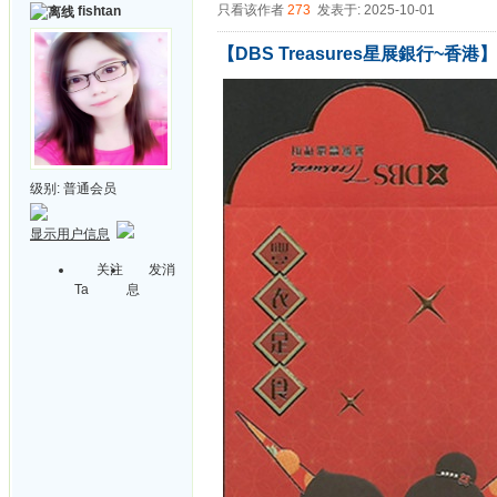
只看该作者
273
发表于: 2025-10-01
fishtan
【DBS Treasures星展銀行~香港】
级别:
普通会员
显示用户信息
关注
发消
Ta
息