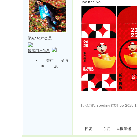
Tao Kae Noi
级别:
银牌会员
显示用户信息
关注
发消
Ta
息
[ 此帖被chloeding在09-05-2025 
回复
引用
举报
顶端