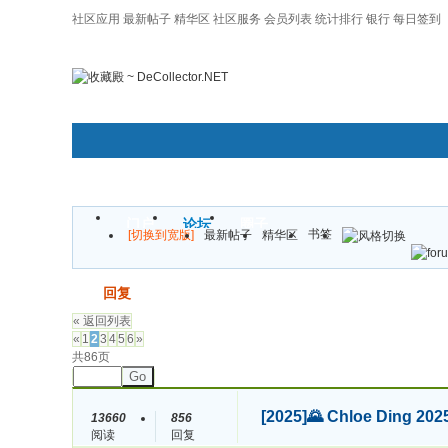
社区应用
最新帖子
精华区
社区服务
会员列表
统计排行
银行
每日签到
|帮助
门户
论坛
圈子
书签
[切换到宽版]
最新帖子
精华区
发帖
回复
« 返回列表
«
1
2
3
4
5
6
»
共86页
Go
[2025]
🌄 Chloe Din
13660
856
阅读
回复