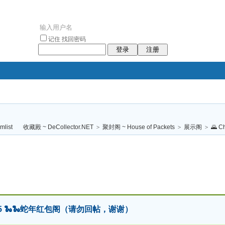
记住
找回密码
登录
注册
袥小袥
袦褘效
褔
袠袠袥眩褦
收藏殿 ~ DeCollector.NET
>
聚封阁 ~ House of Packets
>
展示阁
>
🌄 C
校
g 2025 🐍🐍蛇年红包阁（请勿回帖，谢谢）