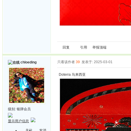
回复
引用
举报
顶端
只看该作者
39
发表于: 2025-03-01
chloeding
Doterra 马来西亚
级别:
银牌会员
显示用户信息
关注
发消