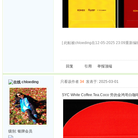
[ 此帖被chloeding在12-05-2025 23:09重新编辑
回复
引用
举报
顶端
只看该作者
34
发表于: 2025-03-01
chloeding
SYC White Coffee.Tea.Coco 劳勿金鸿哥白
级别:
银牌会员