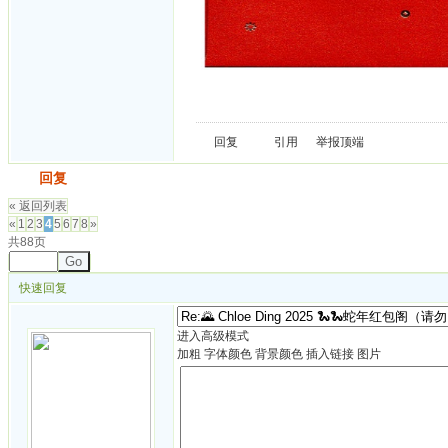
回复
引用
举报
顶端
发帖
回复
« 返回列表
«
1
2
3
4
5
6
7
8
»
共88页
Go
快速回复
进入高级模式
加粗
字体颜色
背景颜色
插入链接
图片