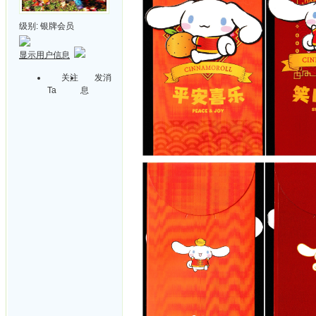
级别:
银牌会员
显示用户信息
关注
发消
Ta
息