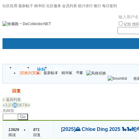
社区应用
最新帖子
精华区
社区服务
会员列表
统计排行
银行
每日签到
|帮助
记住
找
门户
论坛
圈子
书签
[切换到宽版]
最新帖子
精华区
袦褘效
收藏
校
发帖
回复
« 返回列表
«
1
2
3
4
5
6
7
8
»
共88页
Go
[2025]
🌄 Chloe Ding 2025
13826
871
阅读
回复