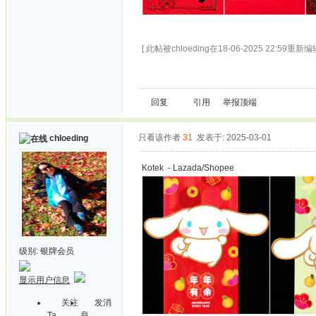
[ 此帖被chloeding在18-06-2025 22:59重新编辑
回复
引用
举报
顶端
只看该作者
31
发表于: 2025-03-01
chloeding
Kotek - Lazada/Shopee
级别:
银牌会员
显示用户信息
关注
发消
Ta
息