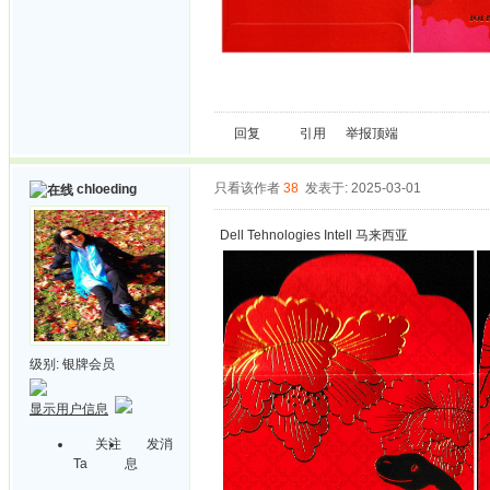
回复
引用
举报
顶端
只看该作者
38
发表于: 2025-03-01
chloeding
Dell Tehnologies Intell 马来西亚
级别:
银牌会员
显示用户信息
关注
发消
Ta
息