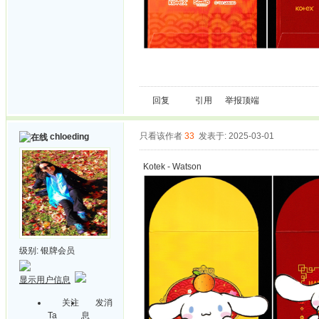
回复
引用
举报
顶端
只看该作者
33
发表于: 2025-03-01
chloeding
Kotek - Watson
级别:
银牌会员
显示用户信息
关注
发消
Ta
息