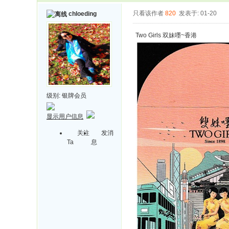
只看该作者
820
发表于: 01-20
chloeding
Two Girls 双妹嚜~香港
级别:
银牌会员
显示用户信息
关注
发消
Ta
息