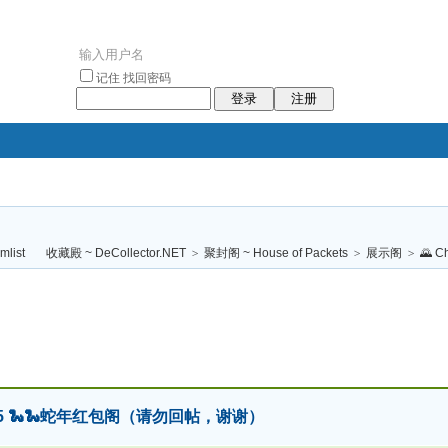
记住
找回密码
登录
注册
袥小袥
袦褘效
褔
袠袠袥眩褦
收藏殿 ~ DeCollector.NET
>
聚封阁 ~ House of Packets
>
展示阁
>
🌄 C
校
g 2025 🐍🐍蛇年红包阁（请勿回帖，谢谢）