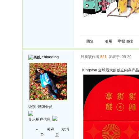
回复
引用
举报
顶端
只看该作者
821
发表于: 05-20
chloeding
Kingston 全球最大的独立
级别:
银牌会员
显示用户信息
关注
发消
Ta
息