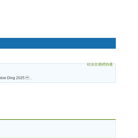
袨业目屑袇协通
碌袗
hloe Ding 2025 ..