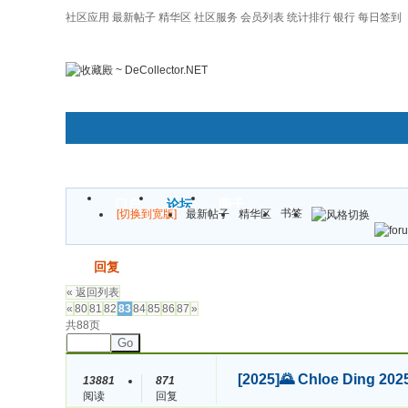
社区应用
最新帖子
精华区
社区服务
会员列表
统计排行
银行
每日签到
|帮助
门户
论坛
圈子
书签
[切换到宽版]
最新帖子
精华区
发帖
回复
« 返回列表
«
80
81
82
83
84
85
86
87
»
共88页
Go
[2025]
🌄 Chloe Din
13881
871
阅读
回复