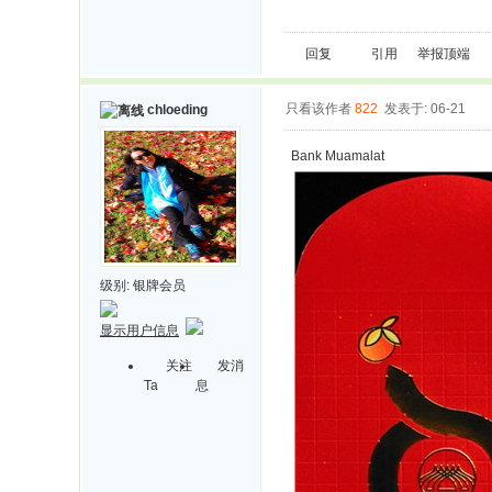
回复
引用
举报
顶端
只看该作者
822
发表于: 06-21
chloeding
Bank Muamalat
级别:
银牌会员
显示用户信息
关注
发消
Ta
息