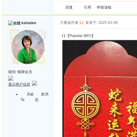
回复
引用
举报
顶端
只看该作者
11
发表于: 2025-02-06
katnalee
11【Popular (MY)】
级别:
银牌会员
显示用户信息
关注
发消
Ta
息