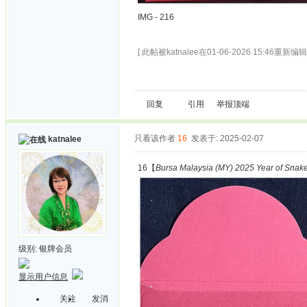
IMG - 216
[ 此帖被katnalee在01-06-2026 15:46重新编辑 
回复
引用
举报
顶端
只看该作者
16
发表于: 2025-02-07
katnalee
16【
Bursa Malaysia (MY) 2025 Year of Snak
级别:
银牌会员
显示用户信息
关注
发消