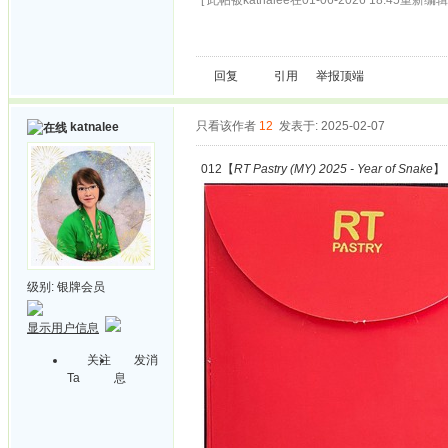
[ 此帖被katnalee在01-06-2026 18:45重新编辑 
回复
引用
举报
顶端
只看该作者
12
发表于: 2025-02-07
katnalee
012【
RT Pastry (MY) 2025 - Year of Snake
】
级别:
银牌会员
显示用户信息
关注
发消
Ta
息