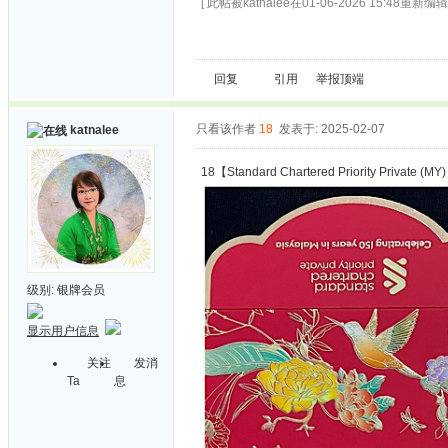
[ 此帖被katnalee在01-06-2026 15:48重新编辑 
回复
引用
举报
顶端
只看该作者
18
发表于: 2025-02-07
katnalee
18【Standard Chartered Priority Private (MY
级别:
银牌会员
显示用户信息
关注
发消
Ta
息