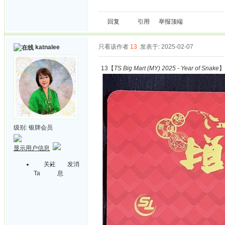
回复
引用
举报
顶端
只看该作者
13
发表于: 2025-02-07
katnalee
13【
TS Big Mart (MY) 2025 - Year of Snake
】
级别:
银牌会员
显示用户信息
关注
发消
Ta
息