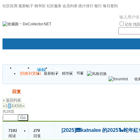
社区应用
最新帖子
精华区
社区服务
会员列表
统计排行
银行
每日签到
|帮助
记住
找
门户
论坛
圈子
书签
[切换到宽版]
最新帖子
精华区
袦褘效
收藏
校
发帖
回复
« 返回列表
«
1
2
3
4
5
6
»
共28页
Go
[2025]
🎹katnalee 的2025
7191
278
阅读
回复