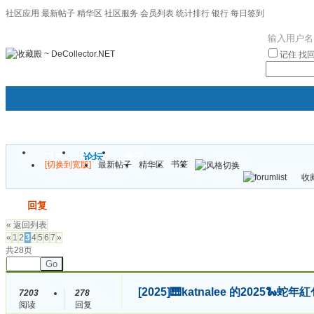
社区应用
最新帖子
精华区
社区服务
会员列表
统计排行
银行
每日签到
|帮助
记住
找
门户
论坛
圈子
书签
[切换到宽版]
最新帖子
精华区
袦褘效
收藏
校
发帖
回复
« 返回列表
«
1
2
3
4
5
6
7
»
共28页
Go
[2025]
🎹katnalee 的2025
7203
278
阅读
回复