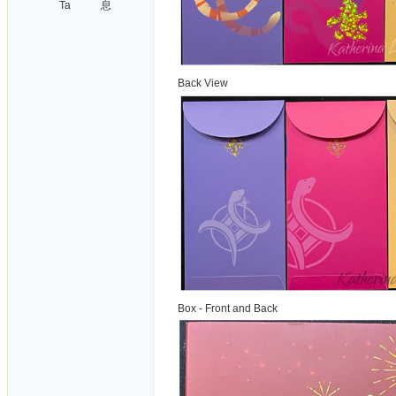
Ta
息
Back View
Box - Front and Back