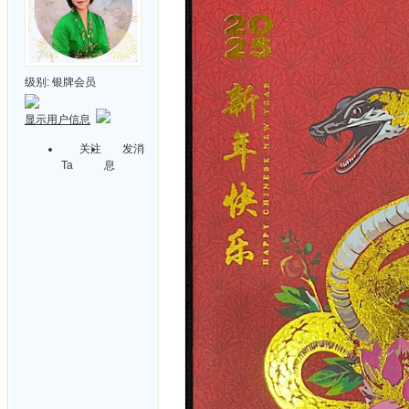
级别:
银牌会员
显示用户信息
关注
发消
Ta
息