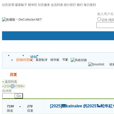
社区应用
最新帖子
精华区
社区服务
会员列表
统计排行
银行
每日签到
|帮助
记住
找
门户
论坛
圈子
书签
[切换到宽版]
最新帖子
精华区
袦褘效
收藏
校
发帖
回复
« 返回列表
«
2
3
4
5
6
7
8
9
»
共28页
Go
[2025]
🎹katnalee 的2025
7190
278
阅读
回复