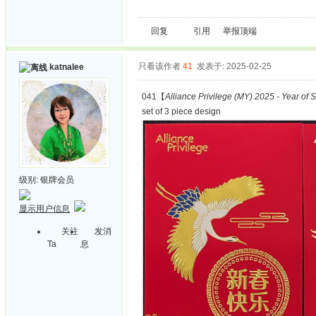
回复
引用
举报
顶端
只看该作者
41
发表于: 2025-02-25
katnalee
041【
Alliance Privilege (MY) 2025 - Year of 
set of 3 piece design
级别:
银牌会员
显示用户信息
关注
发消
Ta
息