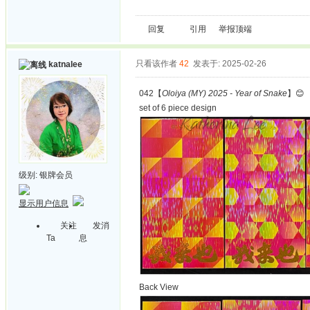
回复
引用
举报
顶端
只看该作者
42
发表于: 2025-02-26
katnalee
042【
Oloiya (MY) 2025 - Year of Snake
】😊
set of 6 piece design
级别:
银牌会员
显示用户信息
关注
发消
Ta
息
Back View