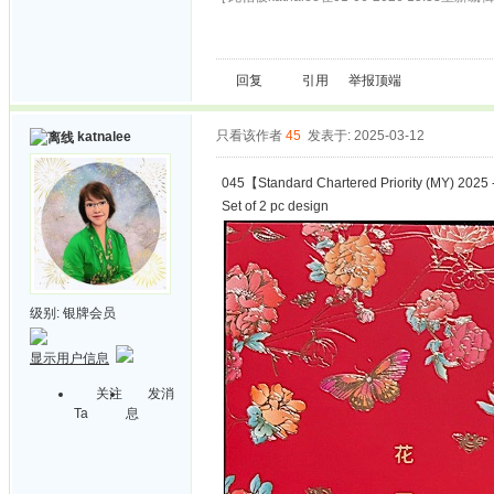
回复
引用
举报
顶端
只看该作者
45
发表于: 2025-03-12
katnalee
045【Standard Chartered Priority (MY) 2025 
Set of 2 pc design
级别:
银牌会员
显示用户信息
关注
发消
Ta
息