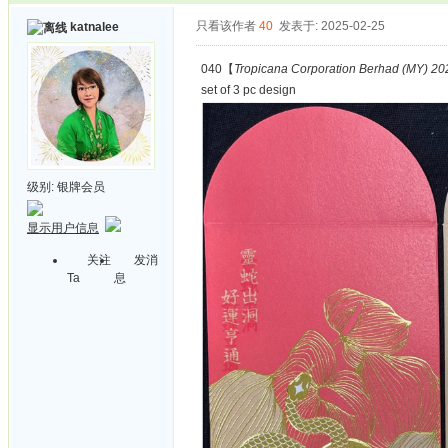
只看该作者
40
发表于: 2025-02-25
katnalee
040【
Tropicana Corporation Berhad (MY) 202
set of 3 pc design
级别:
银牌会员
显示用户信息
关注
发消
Ta
息