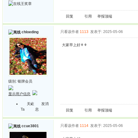
回复
引用
举报
顶端
只看该作者
1113
发表于: 2025-05-06
chloeding
大家早上好⚘⚘
级别:
银牌会员
显示用户信息
关注
发消
Ta
息
回复
引用
举报
顶端
只看该作者
1114
发表于: 2025-05-06
ccue3801