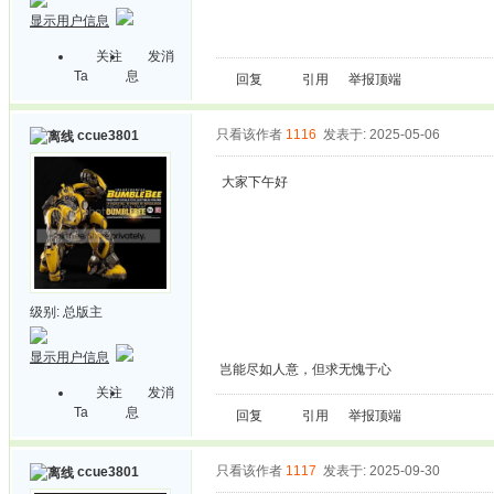
显示用户信息
关注
发消
Ta
息
回复
引用
举报
顶端
只看该作者
1116
发表于: 2025-05-06
ccue3801
大家下午好
级别:
总版主
显示用户信息
岂能尽如人意，但求无愧于心
关注
发消
Ta
息
回复
引用
举报
顶端
只看该作者
1117
发表于: 2025-09-30
ccue3801