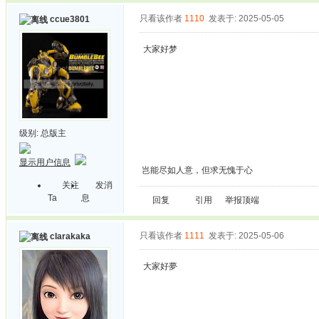
只看该作者
1110
发表于: 2025-05-05
ccue3801
大家好梦
级别:
总版主
显示用户信息
岂能尽如人意，但求无愧于心
关注
发消
Ta
息
回复
引用
举报
顶端
只看该作者
1111
发表于: 2025-05-06
clarakaka
大家好夢