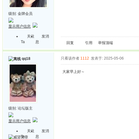
级别:
金牌会员
显示用户信息
关注
发消
Ta
息
回复
引用
举报
顶端
只看该作者
1112
发表于: 2025-05-06
qq18
大家早上好～
级别:
论坛版主
显示用户信息
关注
发消
Ta
息