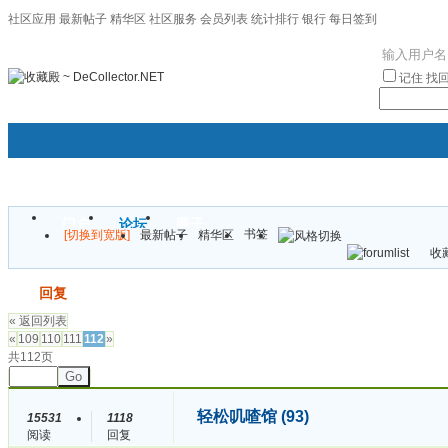
社区应用
最新帖子
精华区
社区服务
会员列表
统计排行
银行
每日签到
|帮助
记住
找
门户
论坛
圈子
书签
[切换到宽版]
最新帖子
精华区
袦褘效
收藏
校
发帖
回复
« 返回列表
«
109
110
111
112
»
共112页
Go
轻松叽喳馆 (93)
15531
1118
阅读
回复